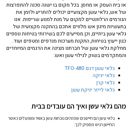
או בית העסק או מחסן. בכל מקום בו ישנה סכנה להתפרצות
של אש, גלאי עשן מקצועיים יכולים להתריע ולזמן את
הגורמים הרלוונטיים למקום על מנת למנוע שריפות. אנו
בתעשיות מיגון אש מלווים אתכם בהתקנה מקצועית של
גלאי עשן ביתיים, וכן מסייעים לכם בשירותי בטיחות נוספים
כגון ייעוץ בטיחות, התקנת מערכות מנדפים ומטפים ועוד.
מחלקת גלאי עשן של חברתנו מציגה את הדגמים המיוחדים
והמתקדמים בשוק לגילוי עשן ואש:
גלאי עשן דגם 480-TFO
גלאי יניקה
גלאי קרן
גלאי לייזר יניקת עשן
מהם גלאי עשן ואיך הם עובדים בבית
גלאי עשן הם חיישנים שמזהים נוכחות עשן באוויר ומופעלים כאשר
החיישן רגיש מספיק לכך.