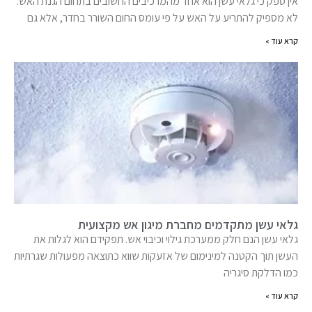
אין ספק כי גלאי עשן הוא אחד מהמרכיבים החשובים בתחום הגנת האש.
לא מספיק להתריע על האש על פי עומס החום השורר בחדר, אלא גם
קרא עוד »
גלאי עשן מתקדמים מחברת מיגון אש מקצועית
גלאי עשן הנם חלק ממערכת גילוי וכיבוי אש. תפקידם הוא לגלות את
העשן תוך הקטנה למינימום של אזעקות שווא כתוצאה מפעולות שגרתיות
כמו הדלקת סיגריה
קרא עוד »