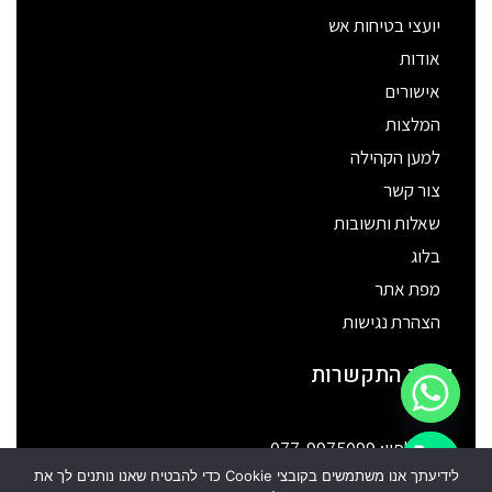
יועצי בטיחות אש
אודות
אישורים
המלצות
למען הקהילה
צור קשר
שאלות ותשובות
בלוג
מפת אתר
הצהרת נגישות
פרטי התקשרות
טלפון: 077-9975099
chaty
לידיעתך אנו משתמשים בקובצי Cookie כדי להבטיח שאנו נותנים לך את
כתובת: רח' הכישור 51 חולון
Hide