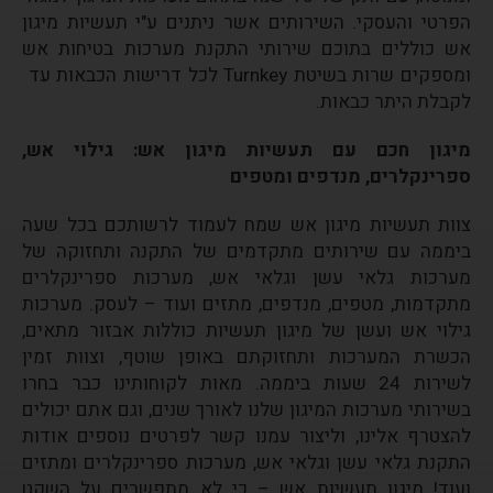
הפרטי והעסקי. השירותים אשר ניתנים ע"י תעשיות מיגון
אש כוללים בתוכם שירותי התקנת מערכות בטיחות אש
ומספקים שרות בשיטת Turnkey לכל דרישות הכבאות עד
לקבלת היתר כבאות.
מיגון חכם עם תעשיות מיגון אש: גילוי אש,
ספרינקלרים, מנדפים ומטפים
צוות תעשיות
מיגון
אש
שמח לעמוד לרשותכם בכל שעה
ביממה עם שירותים מתקדמים של התקנה ותחזוקה של
מערכות גלאי עשן וגלאי אש, מערכות ספרינקלרים
מתקדמות, מטפים, מנדפים, מתזים ועוד – לעסק. מערכות
גילוי אש ועשן של מיגון תעשיות כוללות אבזור מתאים,
הכשרת המערכות ותחזוקתם באופן שוטף, וצוות זמין
לשירות 24 שעות ביממה. מאות לקוחותינו כבר בחרו
בשירותי מערכות המיגון שלנו לאורך שנים, וגם אתם יכולים
להצטרף אלינו, וליצור עמנו קשר לפרטים נוספים אודות
התקנת גלאי עשן וגלאי אש, מערכות ספרינקלרים ומתזים
ועוד! מיגון תעשיות אש – כי לא מתפשרים על השקט