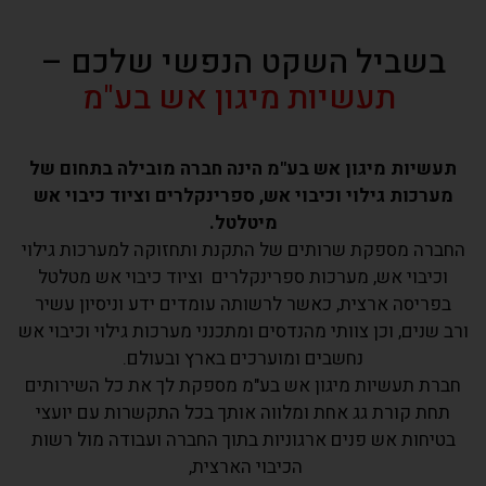
תעשיות מיגון אש
בשביל השקט הנפשי שלכם –
נסיון למעלה מ-25 שנה
תעשיות מיגון אש בע"מ
למחירים נוחים התקשרו עכשיו > 077-
9975099
תעשיות מיגון אש בע"מ הינה חברה מובילה בתחום של
מערכות גילוי וכיבוי אש, ספרינקלרים וציוד כיבוי אש
מיטלטל.
החברה מספקת שרותים של התקנת ותחזוקה למערכות גילוי
וכיבוי אש, מערכות ספרינקלרים וציוד כיבוי אש מטלטל
בפריסה ארצית, כאשר לרשותה עומדים ידע וניסיון עשיר
ורב
שנים, וכן צוותי מהנדסים ומתכנני מערכות גילוי וכיבוי אש
נחשבים ומוערכים בארץ ובעולם.
חברת תעשיות מיגון אש בע"מ מספקת לך את כל השירותים
תחת קורת גג אחת ו
מלווה אותך בכל התקשרות עם יועצי
בטיחות אש פנים ארגוניות בתוך החברה ועבודה מול רשות
הכיבוי הארצית,