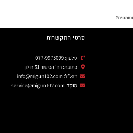
טומטית?
פרטי התקשרות
טלפון: 077-9975099
כתובת: רח' הכישור 51 חולון
דוא"ל: info@migun102.com
מוקד: service@migun102.com