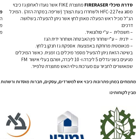
סדרת מיכלי FIRERASER
מתוצרת FIKE אשר נועדו לאחסן גז כיבוי
מסוג HFC-227ea ולשחררו בעת הצורך (שריפה במקרה הזה) . המיכל
מי
הנ"ל מכיל ראש הפעלה מאוזן לחץ אשר ניתן להפעלה בשלושה
המ
דרכים:
– חשמלית – ע"י סולונואיד.
מס
– ידנית – ע”י שחרור פין האבטחה ושחרור ידית הגז
– פנאומטית מרוחקת באמצעות אספקת גז חנקן בלחץ.
בשיטה הזאת ניתן להפעיל מספר מיכלים בו זמנית. כאשר המיכלים
מגיעים בשני גדלים 5 ליברה ו- 10 ליברה, ושהם בעלי אישור FM
שמאושרים לחביור עם מערכות גילוי האש מתוצרת טלפייר.
מתמחים במתן פתרונות כיבוי אש למשרדים, עסקים, חברות מוסדות ורשתות
מבין לקוחותינו