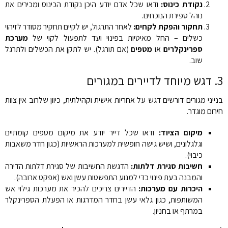
נקודת כינוס:
ודאו שכל אדם יודע היכן נקודת הכינוס ומכירים את
נוהל ספירת הנוכחים.
תחקור והפקת לקחים:
לאחר התרגול, יש לקיים תחקיר מסודר לזיהוי
כשלים – החל מאיטיות בפינוי ועד לתפעול לקוי של
מערכת
ספרינקלרים
או
מטפים
(אם תורגל). יש לתקן את הכשלים ולתרגל
שוב.
3. דגש מיוחד לדיירים במגורים
בנייני מגורים דורשים דגש על אחריות אישית וקהילתית, כיוון שלרוב אין צוות
חירום מוגדר.
מיקום הציוד:
ודאו שכל דייר יודע את מיקום מטפים קומתיים
וגלגלונים, ושיש גישה חופשית למערכות הראשיות (כגון חדר משאבות
כיבוי).
חשיבות סגירת דלתות:
הדגשת החשיבות של סגירת דלתות הדירה
והמבנה בעת פינוי כדי למנוע התפשטות עשן ואש (אפקט ארובה).
היכרות עם מערכות:
הדיירים צריכים להכיר את מערכות גילוי אש
המשותפות, כגון גלאי עשן בחדר המדרגות או הפעלת הספרינקלר
במרתף או בחניון.