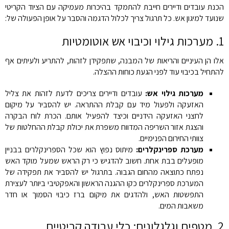
הכנת עובדים ודיירים חייבת להתמקד בהיכרות מעמיקה עם הציוד הקריטי
שנועד למיגון אש. כל תרגול צריך לכלול הדגמה והסבר על אופן הפעולה של:
1. מערכות גילוי וכיבוי אש אוטומטיות
אלו הן העיניים והריאות של המבנה, שתפקידן לזהות, להתריע ולעיתים אף
להתחיל בכיבוי עוד לפני הגעת כוחות ההצלה.
מערכות גילוי אש:
עובדים ודיירים צריכים לדעת לזהות את צליל
האזעקה ולפעול מיד עם קבלת ההתראה. יש להסביר על מיקום
לחצני האזעקה הידניים וכיצד להפעיל אותם. הכרת לוח הבקרה
והצגת אזור השריפה המדווח משפרת את יכולת קבלת ההחלטות של
צוותי החירום הפנימיים.
מערכת ספרינקלרים:
מיתוס נפוץ הוא שכל הספרינקלרים בבניין
מופעלים בבת אחת. חשוב להדגיש כי רק הראש שמעל מוקד האש
נפתח כתוצאה מהחום הגבוה. בתרגול יש להסביר את תפקידה של
המערכת ספרינקלרים כקו ההגנה הראשון והאפקטיבי ביותר לעצירת
התפשטות האש, ולהדגים את מיקום ברז כיבוי הסמוך או חדר
משאבות המים.
2. מטפים וגלגלונים: כלי עבודה קריטיים