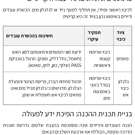
לכיבוי ראשוני ומיידי, אין תחליף למטף נייד או לגלגלון מים. הכשרת עובדים
ודיירים בשימוש נכון בציוד זה היא קריטית:
ציוד
תפקיד
חשיבות בהכשרת עובדים
כיבוי
עיקרי
כיבוי שריפות
ידיעת סוגי המטפים והתאמתם לסוג האש
מטפים
קטנות
(חשמל, נוזל דליק, מוצק). תרגול בטכניקת
וראשוניות.
PASS (שלוף, כוון, לחץ, טאטא).
כיבוי שריפות
גלגלון
תרגול פתיחת הברז, פריסת הצינור והפעלת
בגודל בינוני
כיבוי
הגלגלון. מדגישים כי גלגלון מכיל מים ואינו
באמצעות
אש
מתאים לכיבוי אש חשמלית או שמן.
מים.
בניית תכנית ההכנה: הפיכת ידע לפעולה
הכנת העובדים והדיירים אינה מסתכמת בהצבת שלטים. נדרשת תוכנית
הדרכה מקיפה, הכוללת את ארבעת השלבים הבאים: