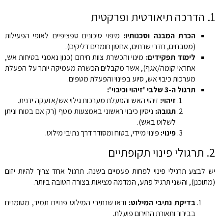
1. הדרכה תיאורטית ופרקטית
הכרת המבנה וסכנותיו:
מיפוי סיכונים ספציפיים לאופי הפעילות
(מטבחים, חדרי שרתים, אחסון חומרים דליקים).
לימוד תפקידים:
מינוי והכשרת צוות חירום (כגון נאמני בטיחות אש,
אחראי קומה/אגף), אשר מקבלים הכשרה מעמיקה יותר על הפעלת
מערכות כיבוי אש, סיוע בפינוי והפעלת מטפים.
תרגול ה-3 שלבי 'זיהוי וכיבוי':
זיהוי:
זיהוי האש והפעלת מערכות גילוי אש/אזעקה ידנית.
תגובה:
ניסיון כיבוי ראשוני באמצעות מטף (רק אם בטוח וניתן
לשלוט באש).
פינוי:
פינוי מיידי, בטוח ומסודר דרך נתיבי מילוט.
2. תרגולי פינוי תקופתיים
יש לבצע תרגילי פינוי לפחות פעמיים בשנה. תרגול אחד צריך להיות יזום
(מתוכנן), והשני תרגיל פתע, המדמה מציאות בצורה הטובה ביותר.
בדיקת נתיבי המילוט:
ודאו שנתיבי המילוט פנויים תמיד, מסומנים
בבירור ותאורת החירום פועלת.