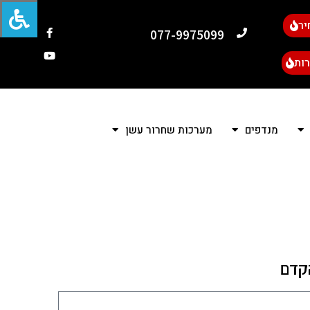
יר
077-9975099
ות
מנדפים
מערכות שחרור עשן
הקדם