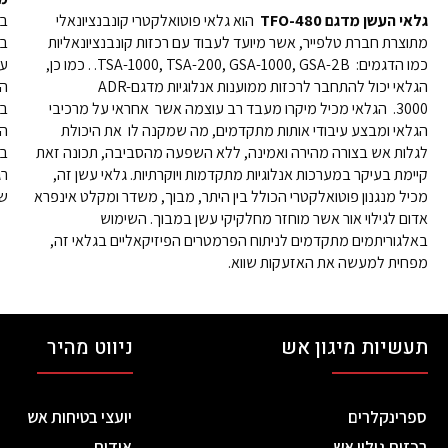
גלאי העשן מדגם 480-TFO
הוא גלאי פוטואלקטרי קונבנציונאלי
בצ
מתוצרת חברת טלפייר, אשר מיועד לעבוד עם רכזות קונבנציונאליות
בא
כמו הדגמים: TSA-1000, TSA-200, GSA-1000, GSA-2B. . כמו כן,
עו
הגלאי יכול להתחבר לרכזות ממוענות אנלוגיות מדגםADR-
הע
.3000 הגלאי מכיל מיקרו מעבד רב עוצמה אשר אחראי על מרכיבי
בע
הגלאי ומבצע עיבודי אותות מתקדמים, מה שמקנה לו את היכולת
לגלות אש בצורה מהירה ואמינה, ללא השפעה מהסביבה, תכונה זאת
קיימת בעיקר במערכות אנלוגיות מתקדמות ויוקרתיות. גלאי עשן זה,
רג
מכיל מנגנון פוטואלקטרי הכולל בין היתר, מבוך, משדר ומקלט אינפרא
שנק
אדום לגילוי אור אשר מוחזר מחלקיקי עשן במבוך. השימוש
באלגוריתמים מתקדמים לניתוח הפרמטרים הפיזיקאליים בגלאי זה,
מפחית למעשה את האזעקות שווא.
תעשיות מיגון אש
ניווט מהיר
ספרינקלרים
יועצי בטיחות אש
רכזות גילוי אש
אודות