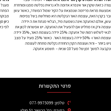
ורה כזאת שקרן אור אינפרא אדומה ולא נראית נפלטת ממנו ומוחזרת
מעגל ב
מצעות מראת פריזמה שנמצאת על הקיר שמול המשדר, כאשר עשן
הפתרון
בר בקרן הזאת, עוצמת האור הנקלטת היא מוחלשת בשל צפיפות
מבוקרת
שן, אולם האזעקה אינה נשמעת מיד, הגלאי מנתח את ה ירידה
כיוון 
וצמה ורק אז מחליט אם להפעיל את האזעקה. יש אפשרות לכוון את
לפי כי
הלגאי לשלוש רמות של אזעקה: 25% ירידה בעוצמת האור, 35% ירידה
בעוצמת האור ו- 50% ירידה בעוצמת האור. כאשר 25% מעיד על מצב
יש ביותר – והיה ועוצמת הקרן החוזרת נקלטת מתחת לעוצמה
בעה למשך זמן של מעל 10 שניות – תשמע אזעקה.
פרטי התקשרות
טלפון: 077-9975099
כתובת: רח' הכישור 51 חולון