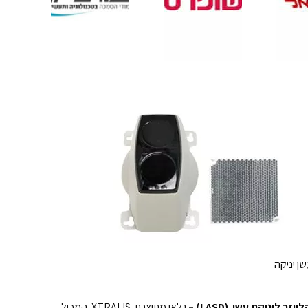
שן יניקה
יזר ליניקת עשן (LASD) –
גלאי מתוצרת XTRALIS. המכיל