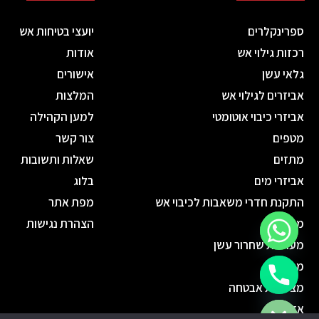
ספרינקלרים
יועצי בטיחות אש
רכזות גילוי אש
אודות
גלאי עשן
אישורים
אביזרים לגילוי אש
המלצות
אביזרי כיבוי אוטומטי
למען הקהילה
מטפים
צור קשר
מתזים
שאלות ותשובות
אביזרי מים
בלוג
התקנת חדרי משאבות לכיבוי אש
מפת אתר
מנדפים
הצהרת נגישות
מערכות שחרור עשן
מפוחים
chaty
מצלמות אבטחה
Hide
אזעקות