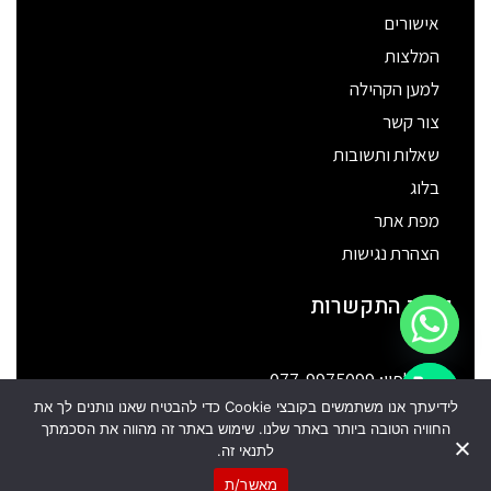
אישורים
המלצות
למען הקהילה
צור קשר
שאלות ותשובות
בלוג
מפת אתר
הצהרת נגישות
פרטי התקשרות
טלפון: 077-9975099
chaty
לידיעתך אנו משתמשים בקובצי Cookie כדי להבטיח שאנו נותנים לך את
כתובת: רח' הכישור 51 חולון
Hide
החוויה הטובה ביותר באתר שלנו. שימוש באתר זה מהווה את הסכמתך
דוא"ל: info@migun102.com
לתנאי זה.
מוקד: service@migun102.com
מאשר/ת