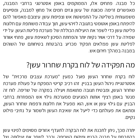
כל מבנה. פתחים אלו, הממוקמים באופן אסטרטגי ברחבי המבנה,
מאפשרים זרימה מכוונת של עשן וגזים חמים אל מחוץ למבנה, ומסייעים
משמעותית בשליטה על התפשטות אש וצפיפות עשן. עיצובם מאפשר להם
להיפתח באופן אוטומטי בתגובה לזיהוי עשן, תוך עבודה משותפת עם חלונות
פליטת עשן כדי לשפר את היעילות הכוללת של מערכת פליטת העשן. על ידי
שמירה על דרכי אוויר נקיות יותר והפחתת הסיכון לשאיפת עשן, פתחי אוורור
לפליטת עשן ממלאים תפקיד מכריע בהבטחת בטיחותם של השוהים
במבנה במהלך חירום אש.
מה תפקידה של לוח בקרת שחרור עשן?
לוח בקרת שחרור העשן פועל כמעין "מערכת עצבים מרכזית" של
אסטרטגיית ניהול העשן בבניין. זהו רכיב קריטי המפקח על פעולת מערכת
שחרור העשן, ומבטיח תגובה מתואמת ויעילה במקרה של שריפה. לוח זה
מנטר באופן רציף אותות המגיעים ממערכות גילוי אש המפוזרות ברחבי
הבניין. עם גילוי עשן או אש, הוא מפעיל את חלונות ורפפות שחרור העשן,
ומתאם את פעולתם כדי לייעל את שאיבת העשן ולשמור על נתיבי מילוט
נקיים.
יתרה מכך, ניתן לתכנת את לוח הבקרה לתעדף אזורים מסוימים לפינוי עשן
בהתבסס על מבנה הבניין ומיקום השריפה, ובכך לשפר את יעילותה של