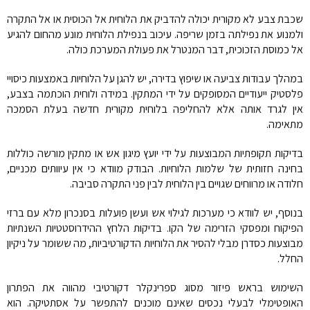
שכבת צבע לא מקורית יכולה להדביק את הלוחית אל הכוסית או אל התקרה
ולמנוע את נפילתה בזמן שריפה. עיכוב בנפילת הלוחית מונע מהחום להגיע
אל כמוסת הזכוכית, דבר המנטרל את פעולת המערכת כולה.
במהלך עבודות צביעה או שיפוץ בדירה, יש להגן על הלוחיות באמצעות כיסויי
פלסטיק ייעודיים המסופקים על ידי המתקין. במידה ולוחית הוכתמה בצבע,
אין לגרד אותה אלא להחליפה בלוחית מקורית חדשה בעלת הסמכה
מתאימה.
בדיקות תקופתיות המבוצעות על ידי יועץ מיגון אש או מתקין מורשה כוללות
בחינה חזותית של שלמות הלוחיות. הבודק מוודא כי אין עיוותים מכניים,
חלודה או מרווחים שגויים בין הלוחית לבין פני התקרה סביבה.
בנוסף, יש לוודא כי מערכות לגילוי אש ועשן פועלות בסנכרון מלא עם ברזי
הפיקוח ומפסקי הזרימה של הקו. בדיקות הלחץ ההידרוסטטיות השנתיות
מבוצעות כסדרן מבלי להסיר את הלוחיות הדקורטיביות, מה ששומר על ניקיון
החלל.
השימוש בראש פיזור מסוג ספרינקלר דקורטיבי מהווה את הפתרון
האופטימלי לבעלי נכסים שאינם מוכנים להתפשר על אסתטיקה. הוא