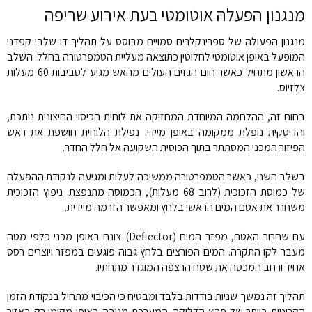
מנגנון הפעלה אוטומטי בעת אירוע שריפה
מנגנון הפעולה של ספרינקלרים סמויים מבוסס על תהליך דו-שלבי קפדני
המופעל באופן אוטומטי לחלוטין כתוצאה מעליית הטמפרטורה בחלל. השלב
הראשון מתחיל כאשר חום הגזים העולים מהאש מגיע לסביבות 60 מעלות
צלזיוס.
בחום זה, ההלחמה המיוחדת המחזיקה את לוחית הכיסוי החיצונית ניתכת,
והדיסקית נופלת ממקומה באופן מיידי. נפילת הלוחית חושפת את ראש
הפיזור המכני המסתתר בתוך הכוסית השקועה אל חלל החדר.
בשלב השני, כאשר הטמפרטורה ממשיכה לעלות ומגיעה לנקודת ההפעלה
של כמוסת הזכוכית (לרוב 68 מעלות), הכמוסה מתנפצת. ניפוץ הזכוכית
משחרר את אטם המים הראשי בלחץ ומאפשר הזרמה מיידית.
עם שחרור האטם, מפזר המים (Deflector) צונח באופן מכני כלפי מטה
מעבר לקו התקרה. המים הפורצים בלחץ גבוה פוגעים במפזר ויוצרים רסס
אחיד ורחב המכסה את שטח הרצפה המוגדר מתחתיו.
תהליך זה נמשך שניות בודדות בלבד ומבטיח כי הכיבוי מתחיל בנקודת הזמן
הקריטית ביותר של פרוץ הדליקה. המערכת מגיבה באופן מקומי רק באזור