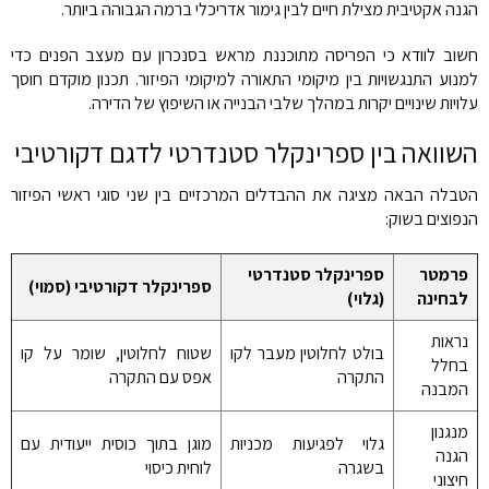
הגנה אקטיבית מצילת חיים לבין גימור אדריכלי ברמה הגבוהה ביותר.
חשוב לוודא כי הפריסה מתוכננת מראש בסנכרון עם מעצב הפנים כדי
למנוע התנגשויות בין מיקומי התאורה למיקומי הפיזור. תכנון מוקדם חוסך
עלויות שינויים יקרות במהלך שלבי הבנייה או השיפוץ של הדירה.
השוואה בין ספרינקלר סטנדרטי לדגם דקורטיבי
הטבלה הבאה מציגה את ההבדלים המרכזיים בין שני סוגי ראשי הפיזור
הנפוצים בשוק:
פרמטר
ספרינקלר סטנדרטי
ספרינקלר דקורטיבי (סמוי)
לבחינה
(גלוי)
נראות
בולט לחלוטין מעבר לקו
שטוח לחלוטין, שומר על קו
בחלל
התקרה
אפס עם התקרה
המבנה
מנגנון
גלוי לפגיעות מכניות
מוגן בתוך כוסית ייעודית עם
הגנה
בשגרה
לוחית כיסוי
חיצוני