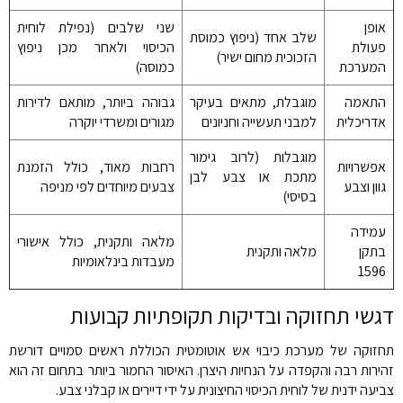
אופן
שני שלבים (נפילת לוחית
שלב אחד (ניפוץ כמוסת
פעולת
הכיסוי ולאחר מכן ניפוץ
הזכוכית מחום ישיר)
המערכת
כמוסה)
התאמה
מוגבלת, מתאים בעיקר
גבוהה ביותר, מותאם לדירות
אדריכלית
למבני תעשייה וחניונים
מגורים ומשרדי יוקרה
מוגבלות (לרוב גימור
אפשרויות
רחבות מאוד, כולל הזמנת
מתכת או צבע לבן
גוון וצבע
צבעים מיוחדים לפי מניפה
בסיסי)
עמידה
מלאה ותקנית, כולל אישורי
בתקן
מלאה ותקנית
מעבדות בינלאומיות
1596
דגשי תחזוקה ובדיקות תקופתיות קבועות
תחזוקה של מערכת כיבוי אש אוטומטית הכוללת ראשים סמויים דורשת
זהירות רבה והקפדה על הנחיות היצרן. האיסור החמור ביותר בתחום זה הוא
צביעה ידנית של לוחית הכיסוי החיצונית על ידי דיירים או קבלני צבע.