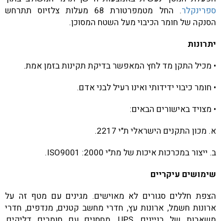
ספרינקלר
. החל מטמפרטורת 68 מעלות צלזיוס תתרחש
הסנקה של חומר הכיבוי מעל השטח המסוכן.
יתרונות
• מכיל התקן מד לחץ המאפשר בדיקת תקינות בזמן אמת.
• חומר כיבוי ידידותי ואינו רעיל לבני אדם.
• מצויד באישורים הבאים:
א. מכון התקנים הישראלי ת"י 2217.
ב. ייצור במכרכות איכות של מת"י 2000: ISO9001.
שימושים עיקריים
הצפת חללים סגורים לא מאוישים. מגינים עם מטף זה על
ארונות חשמל, ארונות עץ, חדרי מחשב קטנים, מנדפים, חדרי
משאבות של בניינים, UPS, מחסנים עם חומרים דליקים,