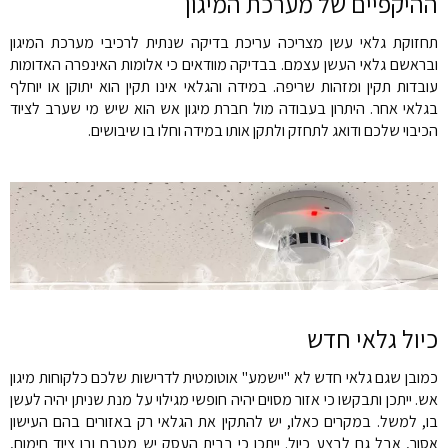
ההיקפיים של מערכת המיגון
תחזוקת גלאי עשן מצריכה עריכת בדיקה שנתית לרכיבי מערכת המיגון
ובראשם גלאי העשן עצמם. בבדיקה מוודאים כי אלומות האינפרה האדומות
עובדות תקין ומזהות שריפה. במידה והגלאי אינו תקין הוא יתוקן או יוחלף
בגלאי אחר. היתרון בעבודה מול חברת מיגון אש הוא שיש מי שערב לציוד
הכיבוי שלכם ודואג לתחזק ולתקן אותו במידה וחלו בו שיבושים.
כיול גלאי חדש
כמובן שגם גלאי חדש לא "יישמע" אוטומטית לדרישות שלכם כלקוחות מיגון
אש. ייתכן ותבקשו כי אזור מסוים יהיה חופשי מגילוי על מנת שניתן יהיה לעשן
בו, למשל. במקרים כאלו, יש להתקין את הגלאי רק באזורים בהם העישון
אסור, אבל גם לבצע כיול. ייתכן כי בבית העסק יש מטבח ובו ציוד חימום,