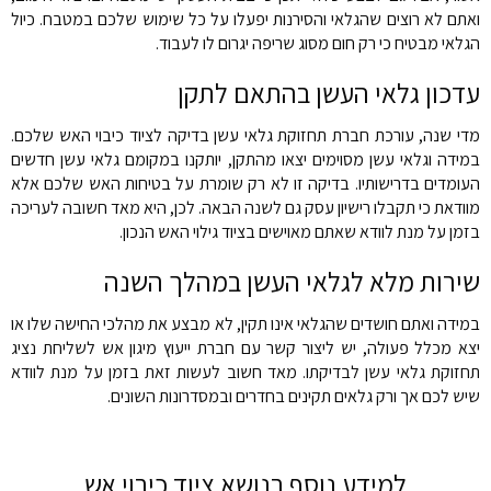
ואתם לא רוצים שהגלאי והסירנות יפעלו על כל שימוש שלכם במטבח. כיול
הגלאי מבטיח כי רק חום מסוג שריפה יגרום לו לעבוד.
עדכון גלאי העשן בהתאם לתקן
מדי שנה, עורכת חברת תחזוקת גלאי עשן בדיקה לציוד כיבוי האש שלכם.
במידה וגלאי עשן מסוימים יצאו מהתקן, יותקנו במקומם גלאי עשן חדשים
העומדים בדרישותיו. בדיקה זו לא רק שומרת על בטיחות האש שלכם אלא
מוודאת כי תקבלו רישיון עסק גם לשנה הבאה. לכן, היא מאד חשובה לעריכה
בזמן על מנת לוודא שאתם מאוישים בציוד גילוי האש הנכון.
שירות מלא לגלאי העשן במהלך השנה
במידה ואתם חושדים שהגלאי אינו תקין, לא מבצע את מהלכי החישה שלו או
יצא מכלל פעולה, יש ליצור קשר עם חברת ייעוץ מיגון אש לשליחת נציג
תחזוקת גלאי עשן לבדיקתו. מאד חשוב לעשות זאת בזמן על מנת לוודא
שיש לכם אך ורק גלאים תקינים בחדרים ובמסדרונות השונים.
למידע נוסף בנושא ציוד כיבוי אש