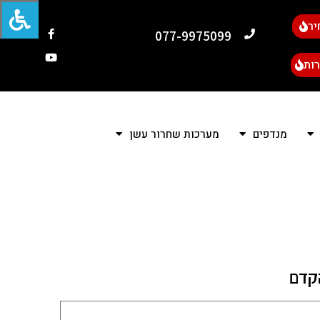
יר
077-9975099
ות
מנדפים
מערכות שחרור עשן
הקדם