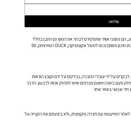
שליחה
 הם מסנני אוויר שתפקידם לברור את המוץ מן התבן בחלל
האוויר, ובכך לספק לנו אוויר נקי גם כאשר השתמשנו בחומרים מסוכנים בעלי ריח רע, הפעלנו גז בישול ואפילו השתמשנו בחומרי ניקיון עם ריח חריף שיש בספיגתו סיכון מסוים (כמו למשל אקונומיקה, DUCK השירותים, 00
רים על ידי עובדי החברה, נבדקים על ידם וקובץ הוראות
חזק פעם בשנה וישנם מנדפים שיש לתחזק אחת לרבעון. הדבר
 חד שבועי באתר אחר.
דף לאחר התייעצות עם חברה מקצועית, ולא ביצעתם את הקנייה על