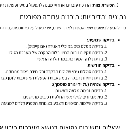
הכשרת צוות:
הדרכת עובדים ואחראי מבנה לתפעול בסיסי ופעולות חירו
נתונים ותדירויות: תוכנית עבודה מפורטת
כדי להגיע לביצועים שיא ואמינות לאורך שנים, יש לפעול על פי תוכנית עבודה מ
בדיקה שבועית:
בדיקת מפלס מים במיכלי האגירה (אם קיימים).
בדיקת תקינות נוריות החיווי בלוח הבקרה של מערכת הגילוי.
בדיקת לחץ המערכת במד הלחץ הראשי.
בדיקה חודשית:
בדיקת סוללות גיבוי של לוח הבקרה וכל יחידת ניטור מרוחקת.
בדיקת יחידות הבקרה במשאבות (הפעלת המשאבות לזמן קצר).
בדיקה שנתית (על ידי גורם מוסמך):
בדיקות זרימה מלאה וראשיות .
כיול אביזרים לגילוי אש והחלפת רכיבים מתיישנים.
בדיקת שלמות הציפויים והצבע בצינורות הספרינקלרים למניעת קו
שאלות ותשובות נפוצות בנושא מערכות כיבוי א