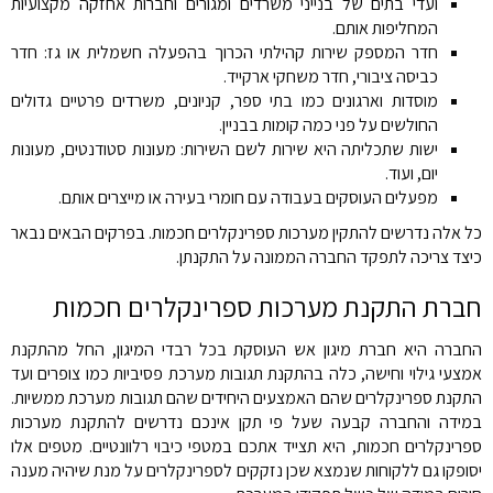
ועדי בתים של בנייני משרדים ומגורים וחברות אחזקה מקצועיות
המחליפות אותם.
חדר המספק שירות קהילתי הכרוך בהפעלה חשמלית או גז: חדר
כביסה ציבורי, חדר משחקי ארקייד.
מוסדות וארגונים כמו בתי ספר, קניונים, משרדים פרטיים גדולים
החולשים על פני כמה קומות בבניין.
ישות שתכליתה היא שירות לשם השירות: מעונות סטודנטים, מעונות
יום, ועוד.
מפעלים העוסקים בעבודה עם חומרי בעירה או מייצרים אותם.
כל אלה נדרשים להתקין מערכות ספרינקלרים חכמות. בפרקים הבאים נבאר
כיצד צריכה לתפקד החברה הממונה על התקנתן.
חברת התקנת מערכות ספרינקלרים חכמות
החברה היא חברת מיגון אש העוסקת בכל רבדי המיגון, החל מהתקנת
אמצעי גילוי וחישה, כלה בהתקנת תגובות מערכת פסיביות כמו צופרים ועד
התקנת ספרינקלרים שהם האמצעים היחידים שהם תגובות מערכת ממשיות.
במידה והחברה קבעה שעל פי תקן אינכם נדרשים להתקנת מערכות
ספרינקלרים חכמות, היא תצייד אתכם במטפי כיבוי רלוונטיים. מטפים אלו
יסופקו גם ללקוחות שנמצא שכן נזקקים לספרינקלרים על מנת שיהיה מענה