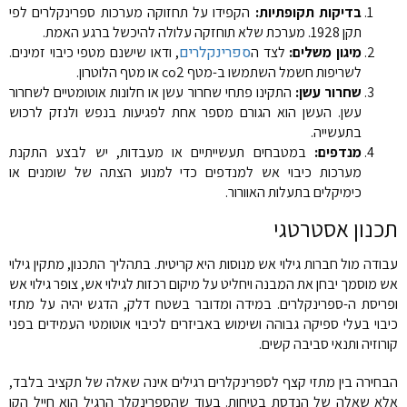
בדיקות תקופתיות:
הקפידו על תחזוקה מערכות ספרינקלרים לפי
תקן 1928. מערכת שלא תוחזקה עלולה להיכשל ברגע האמת.
ספרינקלרים
מיגון משלים:
לצד ה
, ודאו שישנם מטפי כיבוי זמינים.
לשריפות חשמל השתמשו ב-מטף co2 או מטף הלוטרון.
שחרור עשן:
התקינו פתחי שחרור עשן או חלונות אוטומטיים לשחרור
עשן. העשן הוא הגורם מספר אחת לפגיעות בנפש ולנזק לרכוש
בתעשייה.
מנדפים:
במטבחים תעשייתיים או מעבדות, יש לבצע התקנת
מערכות כיבוי אש למנדפים כדי למנוע הצתה של שומנים או
כימיקלים בתעלות האוורור.
תכנון אסטרטגי
עבודה מול חברות גילוי אש מנוסות היא קריטית. בתהליך התכנון, מתקין גילוי
אש מוסמך יבחן את המבנה ויחליט על מיקום רכזות לגילוי אש, צופר גילוי אש
ופריסת ה-ספרינקלרים. במידה ומדובר בשטח דלק, הדגש יהיה על מתזי
כיבוי בעלי ספיקה גבוהה ושימוש באביזרים לכיבוי אוטומטי העמידים בפני
קורוזיה ותנאי סביבה קשים.
הבחירה בין מתזי קצף לספרינקלרים רגילים אינה שאלה של תקציב בלבד,
אלא שאלה של הנדסת בטיחות. בעוד שהספרינקלר הרגיל הוא חייל הקו