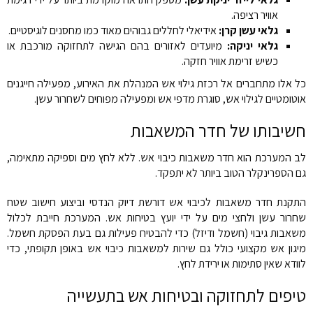
אוויר רציפה.
גלאי עשן קרן:
אידיאלי לחללים גבוהים מאוד כמו מחסנים לוגיסטיים.
גלאי יניקה:
מיועדים לאזורים בהם הגישה לתחזוקה מורכבת או
כשיש זרימת אוויר חזקה.
כל אלו מתחברים אל רכזת גילוי אש המנהלת את האירוע, מפעילה חייגנים
אוטומטיים לגילוי אש, סוגרת מדפי אש ומפעילה מפוחים לשחרור עשן.
חשיבותו של חדר המשאבות
לב המערכת הוא חדר משאבות כיבוי אש. ללא לחץ מים וספיקה מתאימה,
גם הספרינקלר הטוב ביותר לא יתפקד.
התקנת חדר משאבות לכיבוי אש דורשת דיוק הנדסי וביצוע חישוב שטח
שחרור עשן ולחצי מים על ידי יועץ בטיחות אש. המערכת חייבת לכלול
משאבות גיבוי (חשמל ודיזל) כדי להבטיח פעילות גם בעת הפסקת חשמל.
מיגון אש מקצועי כולל גם שירות למשאבות כיבוי אש באופן תקופתי, כדי
לוודא שאין סתימות או ירידת לחץ.
טיפים לתחזוקה ובטיחות אש בתעשייה