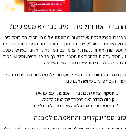
ההבדל המהותי: מתזי מים כבר לא מספיקים?
מערכות ספרינקלרים סטנדרטיות מבוססות על מים. המים הם חומר כיבוי
מצוין לשריפות מסוג A, שכן הם מקררים את חומר הבעירה ומורידים את
הטמפרטורה מתחת לנקודת ההצתה. עם זאת, כאשר מדובר בשריפות מסוג
B, המים עלולים להחמיר את המצב. דלק צף על פני המים, ושימוש במים
בלבד עלול לגרום להתפשטות מהירה של השריפה.
כאן נכנסים לתמונה מתזי הקצף. מערכות אלו משלבות מים עם רכז קצף
ייעודי. הקצף פועל בשלושה מנגנונים:
חניקה:
יצירת שכבת בידוד המונעת חמצן מהאש.
קירור:
הורדת הטמפרטורה של הנוזל הדליק.
דיכוי אדים:
מניעת פליטה של אדים דליקים לאוויר.
סוגי ספרינקלרים והתאמתם למבנה
במסגרת תכנון מיגון אש, יש לבחון את אופי הפעילות בעסק. לא כל חלל