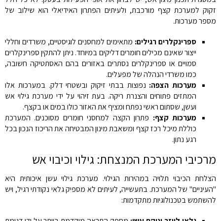
זקוק למערכת קצף מורכבת, ולעיתים הפתרון האידיאלי הוא שילוב של
מספר מערכות.
ספרינקלרים רגילים:
מתאימים למחסנים לוגיסטיים, משרדים וחללי
ייצור שאינם מכילים חומרים דליקים במיוחד. ניתן להתקין ספרינקלרים
סמויים או ספרינקלרים נסתרים באזורים בהם האסתטיקה חשובה,
כמו משרדי הנהלה של מפעלים.
מערכות הצפה:
נפוצות בבתי זיקוק ובשטחי דלק. במערכות אלו
המתזים פתוחים והצנרת ריקה. בעת זיהוי על ידי מערכת גילוי אש
ועשן, שסתום ראשי נפתח ומציף את האזור כולו במים או בקצף.
מערכות קצף:
פתרון הקצה למחסני חומרים מסוכנים. המערכת
כוללת מיכל רכז קצף ומשאבת מינון המבטיחה את הריכוז הנכון בכל
רגע נתון.
מרכיבי המערכת המנצחת: גילוי וכיבוי אש
הצלחת הכיבוי תלויה במהירות הגילוי. מערכת גילוי עשן איכותית היא
"העיניים" של המערכת. בתעשייה, לעיתים לא מספיק גלאי נקודתי רגיל, ויש
להשתמש בטכנולוגיות מתקדמות:
גלאי לייזר יניקת עשן:
מספק התראה מוקדמת ביותר על ידי דגימת