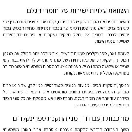
השוואת עלויות ישירות של חומרי הגלם
כאשר בוחנים את מחיר השוק של הרכיבים, קיים פער מחירים מובנה בין שני
סוגי המוצרים. ראש מתז סטנדרטי מיוצר בכמויות אדירות ומחירו הבסיסי נמוך
יחסית לצרכן. המוצר אינו כולל חלקים נעקבים או כיסויים דקורטיביים
שמייקרים את הייצור.
לעומת זאת, ספרינקלרים סמויים דורשים ייצור מורכב יותר הכולל את מנגנון
הכוסית ודיסקית הכיסוי. עלות יחידה של מתז מוסתר יכולה להיות גבוהה פי
שניים או שלושה ממתז רגיל. פער זה מצטבר לסכום משמעותי כאשר מדובר
בפרויקט הכולל עשרות או מאות נקודות.
בנוסף, דיסקיות הכיסוי מגיעות בגוונים סטנדרטיים כמו לבן, שחור או כרום
מבריק. הזמנה של כיסויים בגוונים מותאמים אישית לפי דרישת אדריכל
מייקרת עוד יותר את חומרי הגלם. חברת מיגון אש מספקת את כל סוגי הציוד
בהתאם למפרט העיצובי הנדרש.
מורכבות העבודה וזמני התקנת ספרינקלרים
משך העבודה הנדרש להקמת מערכת מוסתרת ארוך באופן משמעותי