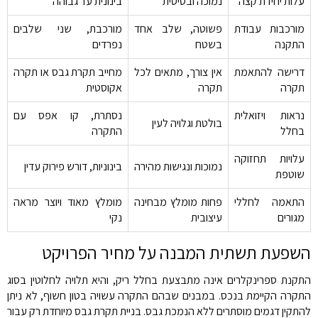
עלות יחידת קצה
נמוכה ובסיסית
בינונית עד גבוהה
מורכבות עבודת
פשוטה, שלב אחד
מורכבת, שני שלבים
התקנה
בשטח
נפרדים
דרישה להתאמת
אין צורך, מתאים לכל
מחייב תקרת גבס או תקרה
תקרה
תקרה
אקוסטית
נראות ויזואלית
נסתרת, קו אפס עם
בולטת וגלויה לעין
בחלל
התקרה
עלויות תחזוקה
נמוכות ונגישות מהירה
בינוניות, דורש פירוק עדין
שוטפת
התאמה לחללי
פחות מומלץ מבחינה
מומלץ מאוד ויוצר מראה
מגורים
עיצובית
נקי
השפעת תשתית המבנה על מחיר הפרויקט
התקנת ספרינקלרים אינה מתבצעת בחלל ריק, והיא תלויה לחלוטין בסוג
התקרה הקיימת בנכס. במבנים שבהם התקרה עשויה בטון חשוף, לא ניתן
להתקין דגמים מוסתרים ללא הנמכת גבס. בניית תקרת גבס מיוחדת רק עבור