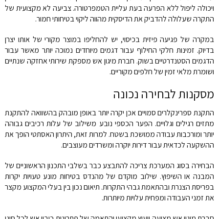
ויכולה ליפול ללא הפרעה בעת עליית הטמפרטורה. צביעה לא מקצועית של
התקרה שעלולה להדביק את הדיסקית מהווה ליקוי בטיחותי חמור.
במקרה של פגיעה פיזית בכיסוי, יש להחליפו במוצר מקורי של אותו יצרן
בדיוק. זמינות חלקי החילוף עבור דגמים מיוחדים נמוכה יותר מאשר עבור
הדגמים הסטנדרטיים בשוק. חברת מיגון אש מספקת שירותי אחזקה שנתיים
ושומרת מלאי זמין של חלפים מקוריים.
מסקנות לבחירה נכונה
התקנת ספרינקלרים סמויים אכן יקרה יותר באופן מובהק בהשוואה להתקנת
מתזים רגילים וגלויים. הפער הכספי נובע משילוב של עלות רכיבים גבוהה
יותר ומורכבות עבודה ממושכת בשטח. למרות זאת, היתרון האסתטי הופך את
ההשקעה לכדאית עבור דירות יוקרה ומשרדים מעוצבים.
הבחירה בסוג המערכת צריכה להתבצע כבר בשלבי התכנון הראשוניים של
המבנה או השיפוץ. שילוב מוקדם של מהנדס בטיחות מונע טעויות יקרות
בפריסת הצנרת ובהתאמת גבהי התקרות. תיאום נכון בין בעלי המקצוע מקצר
את זמני העבודה ומפחית עלויות מיותרות.
חברת מיגון אש מציעה ייעוץ מקצועי והתאמה של פתרונות כיבוי אש לכל סוגי