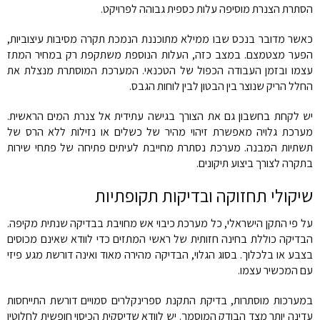
הסתרת הצנרת מוסיפה עלות כספית גבוהה לפרויקט.
כאשר מדובר בנכס שבו ממילא מתוכננת הנמכת תקרה מסיבות עיצוביות,
הפער מצטמצם. במצב כזה, העלות הנוספת משתקפת רק במחיר המתז
עצמו ובזמן העבודה הכפול של הטכנאי. המערכת המוסתרת מנצלת את
החלל הריק שנוצר בין הבטון לבין לוחות הגבס.
יש לקחת בחשבון גם את הצורך בגישה עתידית אל צנרת המים הראשית.
מערכת גלויה מאפשרת זיהוי מהיר של כשלים או נזילות ללא הרס של
תשתיות המבנה. מערכת נסתרת מחייבת לעיתים פתיחה של פתחי שירות
בתקרה לצורך ביצוע תיקונים.
שיקולי תחזוקה ובדיקות תקופתיות
על פי התקן הישראלי, כל מערכת כיבוי אש מחויבת בבדיקה שנתית מקיפה.
הבדיקה כוללת בחינה חזותית של ראשי המתזים כדי לוודא שאינם מכוסים
בצבע או בלכלוך. בסוג הגלוי, הבדיקה מהירה מאוד ואינה דורשת מגע פיזי
עם המכשיר עצמו.
במערכות מוסתרות, בדיקת התקנת ספרינקלרים סמויים דורשת התייחסות
עדינה יותר מצד הבודק המוסמך. יש לוודא שדיסקית הכיסוי חופשית לחלוטין