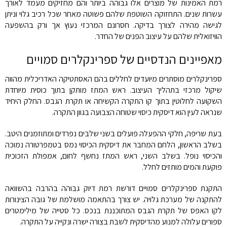
רמת האמינות של מוצרים אלו גבוהה ביותר והם מחזיקים מעמד לאורך
עשרות שנים. התחזוקה השוטפת שלהם פשוטה מאחר שכל רכיב גלוי וניתן
לגישה מהירה לצורך בדיקה. חסרונם המרכזי נעוץ אך ורק בהשפעה
הוויזואלית שלהם על עיצוב הפנים של החדר.
מאפיינים הנדסיים של ספרינקלרים סמויים
ספרינקלרים מוסתרים מיועדים לחללים בהם האסתטיקה האדריכלית מהווה
שיקול מרכזי בתהליך העיצוב. ראש המתז מותקן בתוך כוסית מיוחדת
השקועה לחלוטין בתוך קו התקרה הקשיחה או תקרת הגבס. החלק היחיד
שנראה לעין הוא דיסקית כיסוי שטוחה הצבועה בגוון התקרה.
בעת שריפה, חלקי ההפעלה פועלים בשני שלבים נפרדים ומתוזמנים היטב.
בשלב הראשון, הלחם המחבר את דיסקית הכיסוי נמס בטמפרטורה נמוכה
והכיסוי נופל. בשלב השני, ראש המתז נחשף לחום, אמפולת הזכוכית
פוקעת והמים מותזים לחלל.
התקנת ספרינקלרים סמויים דורשת רמת דיוק גבוהה בהרבה בהשוואה
להתקנה של מערכת גלויה. יש צורך בהתאמה מושלמת של גובה הצינורות
לקו האפס של תקרת הגבס המתוכננת בנכס. כל סטייה של מילימטרים
ספורים עלולה למנוע מהדיסקית לשבת בצורה ישרה ונקייה על התקרה.