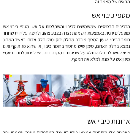
הבאים של מאמר זה.
מטפי כיבוי אש
הרכיבים הבסיסיים שמשמשים לכיבוי והשתלטות על אש. מטפי כיבוי אש
מופעלים ידנית באמצעות השמטת נצרה בצבע צהוב ולחיצה על ידית שחרור
חומר הכיבוי. שעון המטף מורכב מחלק ירוק ומולו חלק אדום. כאשר המחוג
נמצא בחלק האדום, סימן שיש מחסור בחומר כיבוי, או שהוא פג תוקף ואינו
צפוי לסייע לכם להשתלט על שריפות. במקרה כזה, יש לפנות לחברת יועצי
מיגון אש על מנת למלא את המטף.
ארונות כיבוי אש
בארונות אלו מותקנים אמצעי כיבוי היי אנד המספקים מענה עוצמתי יותר