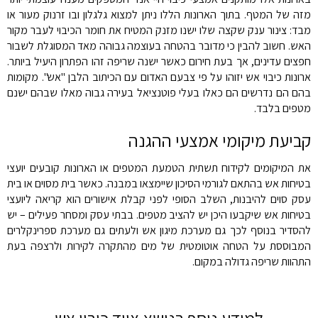
מזה של המטף. בתוך הארונות הללו ניתן למצוא גלגלון ובו זרנוק מעור או
מבד: צינור ענק שקצה שלו ישנו מזנק המטיח את חומר הכיבוי לעבר מקור
האש. חשוב להבין כי מדובר בהטחה בעוצמה גבוהה מאד המסוגלת לשבור
חפצים עדינים, אך בעת חירום כאשר ישנה שריפה זהו הפתרון היעיל ביותר.
ארונות כיבוי אש יזוהו על פי צבעם האדום עם הכיתוב הלבן "אש". מקומות
בהם הם נדרשים הם כאלו בעלי פוטנציאל בעירה גבוה מאלו שבהם ישנם
מטפים בלבד.
קביעת מיקומי אמצעי ההגנה
את המיקומים לקידוח תשתית הטמעת המטפים או הארונות קובעים יועצי
בטיחות אש בהתאם לגורמי הסיכון שיימצאו במבנה. כאשר בית מסוים או בית
עסק סוים להיבנות, השלב הסופי לפני קבלת אישורים הוא קריאה ליועצי
בטיחות אש שיקבעו היכן יש להציב מטפים. בבתי עסק ומסחר פעילים – יש
להסדיר בנוסף לכך גם מערכת מיגון אש ולעתים גם מערכת ספרינקלרים
המבוססת על הטחה אוטומטית של מים מהתקרה לקירות ולרצפה בעת
התהוות שריפה גדולה במקום.