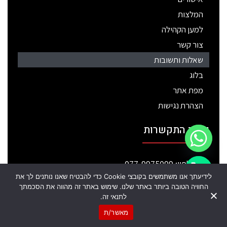
המלצות
למען הקהילה
צור קשר
שאלות ותשובות
בלוג
מפת אתר
הצהרת נגישות
פרטי התקשרות
טלפון: 077-9975099
chaty
לידיעתך אנו משתמשים בקובצי Cookie כדי להבטיח שאנו נותנים לך את
כתובת: רח' הכישור 51 חולון
Hide
החוויה הטובה ביותר באתר שלנו. שימוש באתר זה מהווה את הסכמתך
דוא"ל: info@migun102.com
לתנאי זה.
מוקד: service@migun102.com
מאשר/ת