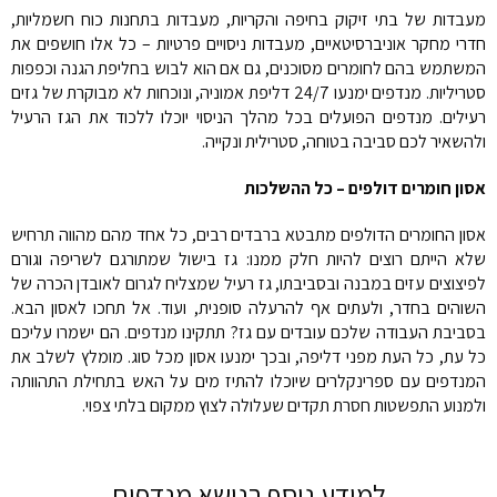
מעבדות של בתי זיקוק בחיפה והקריות, מעבדות בתחנות כוח חשמליות,
חדרי מחקר אוניברסיטאיים, מעבדות ניסויים פרטיות – כל אלו חושפים את
המשתמש בהם לחומרים מסוכנים, גם אם הוא לבוש בחליפת הגנה וכפפות
סטריליות. מנדפים ימנעו 24/7 דליפת אמוניה, ונוכחות לא מבוקרת של גזים
רעילים. מנדפים הפועלים בכל מהלך הניסוי יוכלו ללכוד את הגז הרעיל
ולהשאיר לכם סביבה בטוחה, סטרילית ונקייה.
אסון חומרים דולפים – כל ההשלכות
אסון החומרים הדולפים מתבטא ברבדים רבים, כל אחד מהם מהווה תרחיש
שלא הייתם רוצים להיות חלק ממנו: גז בישול שמתורגם לשריפה וגורם
לפיצוצים עזים במבנה ובסביבתו, גז רעיל שמצליח לגרום לאובדן הכרה של
השוהים בחדר, ולעתים אף להרעלה סופנית, ועוד. אל תחכו לאסון הבא.
בסביבת העבודה שלכם עובדים עם גז? תתקינו מנדפים. הם ישמרו עליכם
כל עת, כל העת מפני דליפה, ובכך ימנעו אסון מכל סוג. מומלץ לשלב את
המנדפים עם ספרינקלרים שיוכלו להתיז מים על האש בתחילת התהוותה
ולמנוע התפשטות חסרת תקדים שעלולה לצוץ ממקום בלתי צפוי.
למידע נוסף בנושא מנדפים