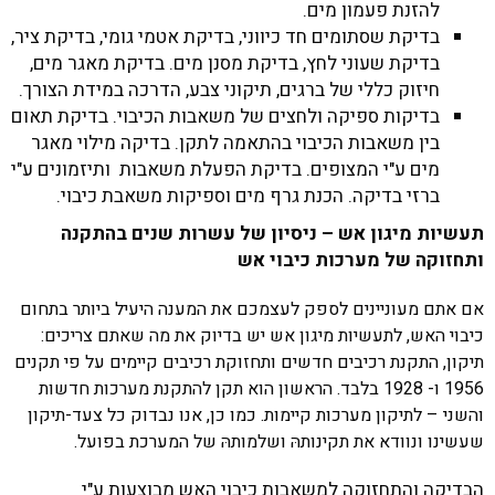
להזנת פעמון מים.
בדיקת שסתומים חד כיווני, בדיקת אטמי גומי, בדיקת ציר,
בדיקת שעוני לחץ, בדיקת מסנן מים. בדיקת מאגר מים,
חיזוק כללי של ברגים, תיקוני צבע, הדרכה במידת הצורך.
בדיקות ספיקה ולחצים של משאבות הכיבוי. בדיקת תאום
בין משאבות הכיבוי בהתאמה לתקן. בדיקה מילוי מאגר
מים ע"י המצופים. בדיקת הפעלת משאבות ותיזמונים ע"י
ברזי בדיקה. הכנת גרף מים וספיקות משאבת כיבוי.
תעשיות מיגון אש – ניסיון של עשרות שנים בהתקנה
ותחזוקה של מערכות כיבוי אש
אם אתם מעוניינים לספק לעצמכם את המענה היעיל ביותר בתחום
כיבוי האש, לתעשיות מיגון אש יש בדיוק את מה שאתם צריכים:
תיקון, התקנת רכיבים חדשים ותחזוקת רכיבים קיימים על פי תקנים
1956 ו- 1928 בלבד. הראשון הוא תקן להתקנת מערכות חדשות
והשני – לתיקון מערכות קיימות. כמו כן, אנו נבדוק כל צעד-תיקון
שעשינו ונוודא את תקינותהּ ושלמותהּ של המערכת בפועל.
הבדיקה והתחזוקה למשאבות כיבוי האש מבוצעות ע"י