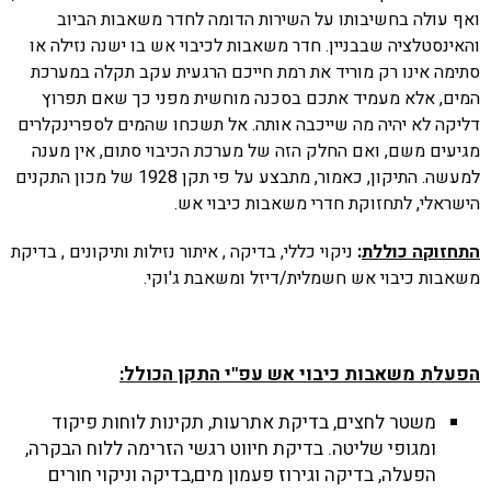
ואף עולה בחשיבותו על השירות הדומה לחדר משאבות הביוב
והאינסטלציה שבבניין. חדר משאבות לכיבוי אש בו ישנה נזילה או
סתימה אינו רק מוריד את רמת חייכם הרגעית עקב תקלה במערכת
המים, אלא מעמיד אתכם בסכנה מוחשית מפני כך שאם תפרוץ
דליקה לא יהיה מה שייכבה אותה. אל תשכחו שהמים לספרינקלרים
מגיעים משם, ואם החלק הזה של מערכת הכיבוי סתום, אין מענה
למעשה. התיקון, כאמור, מתבצע על פי תקן 1928 של מכון התקנים
הישראלי, לתחזוקת חדרי משאבות כיבוי אש.
התחזוקה כוללת
:
ניקוי כללי, בדיקה , איתור נזילות ותיקונים , בדיקת
משאבות כיבוי אש חשמלית/דיזל ומשאבת ג'וקי.
הפעלת משאבות כיבוי אש עפ"י התקן הכולל:
משטר לחצים, בדיקת אתרעות, תקינות לוחות פיקוד
ומגופי שליטה. בדיקת חיווט רגשי הזרימה ללוח הבקרה,
הפעלה, בדיקה וגירוז פעמון מים,בדיקה וניקוי חורים