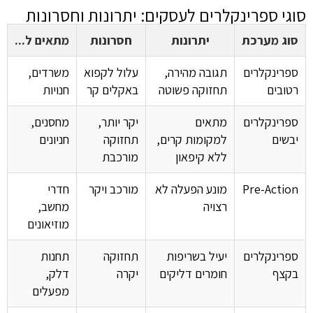
סוגי ספרינקלרים לעסקים: יתרונות וחסרונות
סוג מערכת
יתרונות
חסרונות
מתאים ל...
ספרינקלרים
תגובה מהירה,
עלול לקפוא
משרדים,
רטובים
תחזוקה פשוטה
באקלים קר
חנויות
ספרינקלרים
מתאים
יקר יותר,
מחסנים,
יבשים
למקומות קרים,
תחזוקה
חניונים
ללא קיפאון
מורכבת
Pre-Action
מונע הפעלה לא
מורכב ויקר
חדרי
רצויה
מחשב,
מוזיאונים
ספרינקלרים
יעיל בשריפות
תחזוקה
תחנות
בקצף
חומרים דליקים
יקרה
דלק,
מפעלים