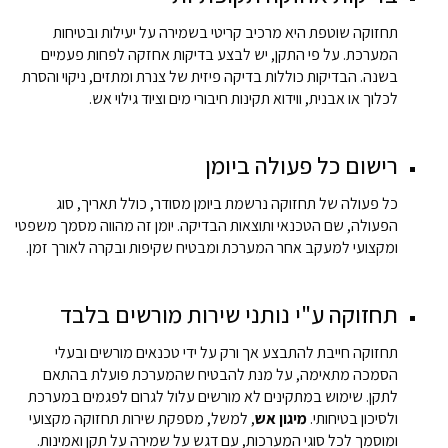
תחזוקה שוטפת היא מרכיב קריטי בשמירה על יעילות ובטיחות
המערכת. על פי התקן, יש לבצע בדיקות אחזקה לפחות פעמיים
בשנה. הבדיקות כוללות בדיקה פיזית של צנרת ומתזים, ניקוי והסרת
לכלוך או אבנית, ווידוא תקינות חיבורי מים וציוד גילוי אש.
רישום כל פעולה ביומן
כל פעולה של תחזוקה נרשמת ביומן מסודר, כולל תאריך, סוג
הפעולה, שם הטכנאי ותוצאות הבדיקה. יומן זה מהווה מסמך משפטי
ומקצועי למעקב אחר המערכת ומבטיח שקיפות ובקרה לאורך זמן.
תחזוקה ע"י נותני שירות מורשים בלבד
תחזוקה חייבת להתבצע אך ורק על ידי טכנאים מורשים ובעלי
הסמכה מתאימה, על מנת להבטיח שהמערכת פועלת בהתאם
לתקן. שימוש במתקינים לא מורשים עלול לגרום לפגמים במערכת
ולסיכון בטיחותי.
מיגון אש
, למשל, מספקת שירות תחזוקה מקצועי
ומוסמך לכל סוגי המערכות, עם דגש על שמירה על תקן ואמינות.