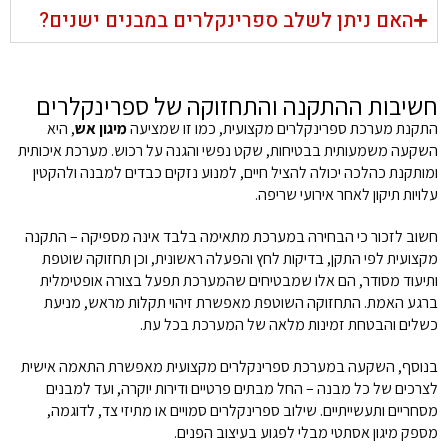
האם ניתן לשלב ספרינקלרים במבנים ישנים?
חשיבות ההתקנה והתחזוקה של ספרינקלרים
התקנת מערכת ספרינקלרים מקצועית, כמו זו שמציעה
מיגון אש
, היא
השקעה משמעותית בבטיחות, שקט נפשי והגנה על רכוש. מערכת איכותית
ומותקנת כהלכה יכולה להציל חיים, למנוע נזקים כבדים למבנה ולהקטין
עלויות תיקון לאחר אירועי שריפה.
חשוב לזכור כי הבחירה במערכת מתאימה בלבד אינה מספיקה – התקנה
מקצועית לפי התקן, בדיקות לחץ והפעלה ראשונית, וכן תחזוקה שוטפת
ותיעוד מסודר, הם אלו שמבטיחים שהמערכת תפעל בצורה אופטימלית
ברגע האמת. התחזוקה השוטפת מאפשרת זיהוי תקלות מראש, מניעת
כשלים והבטחת זמינות מלאה של המערכת בכל עת.
בנוסף, השקעה במערכת ספרינקלרים מקצועית מאפשרת התאמה אישית
לצרכים של כל מבנה – החל מבתים פרטיים ודירות יוקרה, ועד למבנים
מסחריים ותעשייתיים. שילוב ספרינקלרים סמויים או מתיזי צד, לדוגמה,
מספק מיגון אסתטי מבלי לפגוע בעיצוב הפנים.