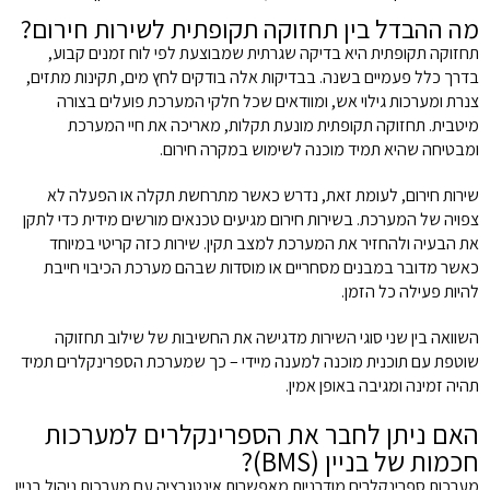
מה ההבדל בין תחזוקה תקופתית לשירות חירום?
תחזוקה תקופתית היא בדיקה שגרתית שמבוצעת לפי לוח זמנים קבוע,
בדרך כלל פעמיים בשנה. בבדיקות אלה בודקים לחץ מים, תקינות מתזים,
צנרת ומערכות גילוי אש, ומוודאים שכל חלקי המערכת פועלים בצורה
מיטבית. תחזוקה תקופתית מונעת תקלות, מאריכה את חיי המערכת
ומבטיחה שהיא תמיד מוכנה לשימוש במקרה חירום.
שירות חירום, לעומת זאת, נדרש כאשר מתרחשת תקלה או הפעלה לא
צפויה של המערכת. בשירות חירום מגיעים טכנאים מורשים מידית כדי לתקן
את הבעיה ולהחזיר את המערכת למצב תקין. שירות כזה קריטי במיוחד
כאשר מדובר במבנים מסחריים או מוסדות שבהם מערכת הכיבוי חייבת
להיות פעילה כל הזמן.
השוואה בין שני סוגי השירות מדגישה את החשיבות של שילוב תחזוקה
שוטפת עם תוכנית מוכנה למענה מיידי – כך שמערכת הספרינקלרים תמיד
תהיה זמינה ומגיבה באופן אמין.
האם ניתן לחבר את הספרינקלרים למערכות
חכמות של בניין (BMS)?
מערכות ספרינקלרים מודרניות מאפשרות אינטגרציה עם מערכות ניהול בניין