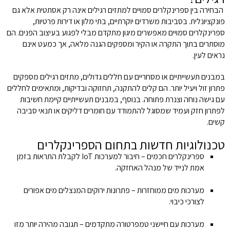
הבחירה בין ספרינקלרים סמויים למתזים רגילים אינה רק אסתטית אלא גם
פונקציונלית. בסביבות משרדים יוקרתיים, בתי מלון או דירות פרטיות,
ספרינקלרים סמויים מאפשרים מיגון מתקדם מבלי לפגוע בעיצוב הפנים. הם
מוסתרים בתוך התקרה או הקיר ומספקים הגנה מלאה, אך כמעט אינם
נראים לעין.
במבנים תעשייתיים או מסחריים עם חללים גדולים, מתזים רגילים מספקים
פתרון זול ויעיל יותר. הם קלים להתקנה, תחזוקה ובדיקות, ומתאימים לחללים
עם גישה נוחה וצנרת פתוחה. בנוסף, במבנים תעשייתיים קיימת חשיבות
לפתרון חזק ועמיד שמסוגל להתמודד עם חומרים דליקים או תנאי סביבה
קשים.
טכנולוגיות חדשות בתחום הספרינקלרים
ספרינקלרים חכמים – חיבור למערכות IoT לקבלת התראות בזמן
אמת לנייד של מנהל האחזקה.
מערכות מים ממוחזרות – פתרונות ירוקים המנצלים מים אפורים
לצורכי כיבוי.
מערכות עם חיישני טמפרטורה מתקדמים – תגובה מהירה יותר מזו