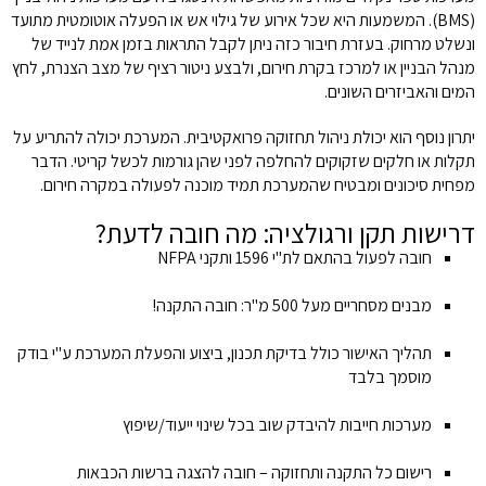
(BMS). המשמעות היא שכל אירוע של גילוי אש או הפעלה אוטומטית מתועד
ונשלט מרחוק. בעזרת חיבור כזה ניתן לקבל התראות בזמן אמת לנייד של
מנהל הבניין או למרכז בקרת חירום, ולבצע ניטור רציף של מצב הצנרת, לחץ
המים והאביזרים השונים.
יתרון נוסף הוא יכולת ניהול תחזוקה פרואקטיבית. המערכת יכולה להתריע על
תקלות או חלקים שזקוקים להחלפה לפני שהן גורמות לכשל קריטי. הדבר
מפחית סיכונים ומבטיח שהמערכת תמיד מוכנה לפעולה במקרה חירום.
דרישות תקן ורגולציה: מה חובה לדעת?
חובה לפעול בהתאם לת"י 1596 ותקני NFPA
מבנים מסחריים מעל 500 מ"ר: חובה התקנה!
תהליך האישור כולל בדיקת תכנון, ביצוע והפעלת המערכת ע"י בודק
מוסמך בלבד
מערכות חייבות להיבדק שוב בכל שינוי ייעוד/שיפוץ
רישום כל התקנה ותחזוקה – חובה להצגה ברשות הכבאות