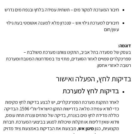
חיבור המערכת למקור מים – תשתית עמידה בלחץ ובנפח מים נדרש
חיבורים למערכת גילוי אש – סנכרון מלא למענה אוטומטי בעת גילוי
עשן/חום
דוגמה:
בעסק של מסעדה בתל אביב, התקינו צוותנו מערכת משולבת –
ספרינקלרים סמויים לאזור הסועדים, מתזי צד במסדרונות המטבח ומערכת
רטובה לאזורי אחסון.
בדיקות לחץ, הפעלה ואישור
בדיקות לחץ למערכת
לאחר התקנת מערכת הספרינקלרים, יש לבצע בדיקות לחץ מקיפות
כדי לוודא עמידה מלאה בדרישות התקן הישראלי ות"י 1596. הבדיקה
כוללת מדידת לחץ מים בצנרת, בדיקה של מתזים וצנרת תחת עומס,
ווידוא שאין דליפות או תקלות שיכולות לפגוע בביצועי המערכת. חברות
מקצועיות, כגון
מיגון אש
, מבצעות את הבדיקות באמצעות ציוד מדויק