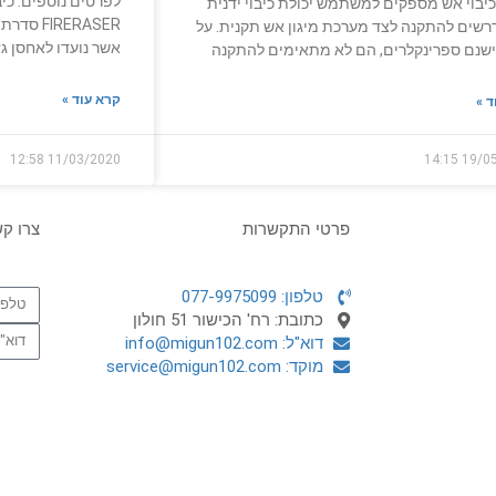
יבוי אש מספקים למשתמש יכולת כיבוי ידנית
רשים להתקנה לצד מערכת מיגון אש תקנית. על
אשר נועדו לאחסן גז 
ישנם ספרינקלרים, הם לא מתאימים להתקנה
קרא עוד »
ד »
12:58
11/03/2020
14:15
19/0
פרטי התקשרות
צרו ק
טלפון: 077-9975099
כתובת: רח' הכישור 51 חולון
דוא"ל: info@migun102.com
מוקד: service@migun102.com