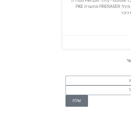
לפרטים נוספים: כיבוי אוטומטי- מיכלי FM-200 מסדרת
FIRERASER סדרת מיכלי FIRERASER מתוצרת FIKE
כיבוי
שר
שלח