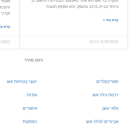
מטף כיבוי אש הוא אחד מאמצעי הבטיחות החשובים
מטפי כ
ביותר בבית, ברכב ובעסק. הוא מספק תגובה
והם נד
אף כי 
קרא עוד »
קרא עו
5/2022
23:19
15/03/2025
תעשיות מיגון אש
ניווט מהיר
ספרינקלרים
יועצי בטיחות אש
רכזות גילוי אש
אודות
גלאי עשן
אישורים
אביזרים לגילוי אש
המלצות