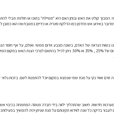
י. המבוך קולט את האש ובוחן האם היא "מטיילת" בתוכו או חולפת מבלי להת
דובר באירוע אש מזדמן כמו הדלקת סיגריה או כיריים במטבח ואז הוא כמובן לא
נו בטווח הנראה של האדם, בשונה מצבע אדום ממשי. ואולם, על אף חוסר הנר
לאבחן. גילוי אש מסוג זה בדרך כלל מתוכנת לזיהוי אובדן פיגמנט אינפרה אדום של 25% , %
יפה זורם אוויר נקי על מנת שמי שנמצא במקום יוכל להתפנות לשם. בזכות גלא
מערכות חדשות. חשוב שהתהליך ילווה בידי חברה מנוסה המתמחה בכיבוי אש 
ם לעבור בדיקה כל שנה לווידוא תקינותם על מנת שניתן יהיה להמשיך בפעילות