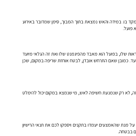
מקד בו. במידה והאש נמצאת בתוך המבוך, סימן שמדובר באירוע
 פועל.
אות שלו, בפועל הוא מאבד מהפיגמנט שלו ואת זה הגלאי מיועד
35 או 50%. ניתן לכייל בהתאם לצרכי הגנת האש במקום המיועד. כמובן שאם התרחש אובדן, לבטח אוחזת שריפה במקום, שכן
י זה, לא רק שנמנעת חשיפה לאש, מי שנמצא במקום יכול להימלט
על מנת שהאמצעים יעמדו בתקנים ויספקו לכם את תנאי הרישיון
כם בבטחה.