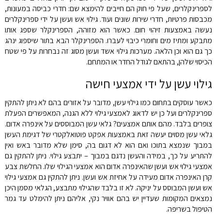
לספרינקלרים, שעל פי חוק הם חייבים להימצא שם: חדרי כביסה במעונות,
מכבסות פרטיות, חדרי שירות שונים ועוד. גילוי אש ועשן על ידי ספרינקלרים
נעשה באמצעות זיהוי חום. כאשר הוא מזוהה, הספרינקלר שספג אותו
מתבקע ומתיז מים וחומרי כיבוי לעברו. הספרינקלר הבא בתור שיספוג ינהג
כך גם הוא וכן הלאה. מערכות גילוי אשד ועשן מסוג זה נבחרות על פי שטח
הכיסוי שלהן, בהתאם לגודל החדר או המתחם.
גילוי עשן על ידי אמצעי חישה
כאשר עוסקים בתחום כמו גילוי עשן, מדובר על אזורים בהם לא ניתן להתקין
ספרינקלרים ועל כן יש לדאוג לאמצעי גילוי ללא הגנה, המאפשרים הפעלת
צופרים בלבד. מהם אותם אמצעים? גלאי עשן המבוססים על אינפרה אדום.
גלאי עשן מסוים יעשה זאת באמצעות אפקט פוטואלקטרי של דגימת העשן
במבוך שנמצא בתוכו ואם הוא לא דגום בה, סימן שלא מדובר באש ואין
להתריע על כך, במידה והעשן נדגם במבוך – יתבצע גילוי. ניתן להתקין גם
אמצעי גילוי אש ועשן שהאינפרה אדום הוא אמצעי הגילוי שלו. החלשת צבע
קרן האינפרה אדום מעידה על אחיזת אש ועשן. ניתן להתקין גם אמצעי גילוי
אש ועשן המבוסס על יניקה. לא זו בלבד שהגילוי מתבצע, הגלאי מסמן היכן
נמצאים המקומות שעדיין יש בהם אוויר נקי, אליהם ניתן להימלט עד גמר
הטיפול בשריפה.