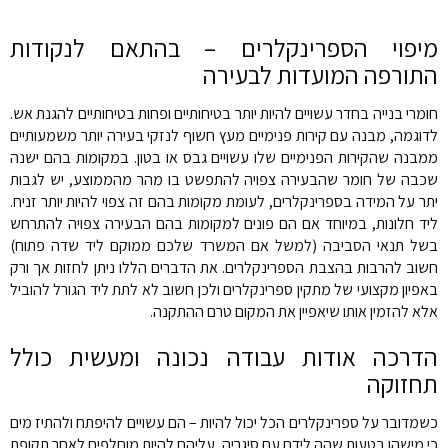
מיפוי הספרינקלרים – בהתאם לנקודות
התורפה המועדות לבעירה
חומרי בנייה בחדר עשויים להיות יותר בטיחותיים ופחות בטיחותיים להגנת אש.
לדוגמה, מבנה עם קירות פנימיים מעץ חשוף לנזקי בעירה יותר משמעותיים
ממבנה שהקירות הפנימיים שלו עשויים גבס או בטון. במקומות בהם ישנה
שכבה של חומר שהבעירה צפויה להתפשט בו מהר מהממוצע, יש לגבות
יתר על המידה בספרינקלרים, לעומת מקומות בהם זה צפוי להיות יותר זניח.
ליד חלונות, במיוחד אם הם פונים למקומות בהם הבעירה צפויה להתרחש
בשל תנאי הסביבה (למשל אם המשרד שלכם ממוקם ליד שדה פתוח)
חשוב להרבות בהצבת הספרינקלרים. את הדברים הללו ניתן לחזות אך ורק
באפיון מקצועי של מתקין ספרינקלרים ולכן חשוב לא לתת ליד הגורל להוביל
אלא להזמין אותו שיאפיין את המקום טרם ההתקנה.
הדרכה אודות עבודה נכונה ומעשית כולל
תחזוקה
כשמדובר על ספרינקלרים הכל יכול להיות – הם עשויים להיפתח ולהתיז מים
כי מישהו בטעות שהה לידם עם סיגריה, עליהם להיות מוחלפים לאחר תקופת