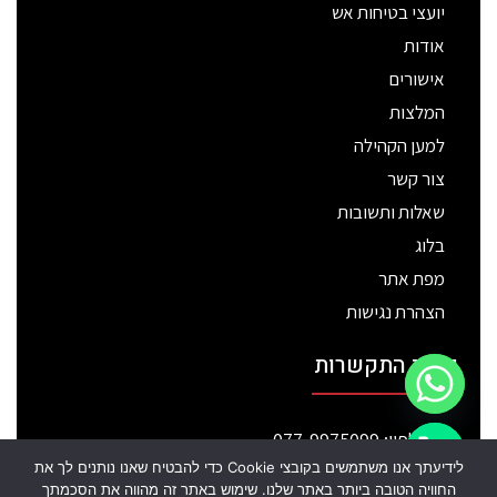
יועצי בטיחות אש
אודות
אישורים
המלצות
למען הקהילה
צור קשר
שאלות ותשובות
בלוג
מפת אתר
הצהרת נגישות
פרטי התקשרות
טלפון: 077-9975099
chaty
לידיעתך אנו משתמשים בקובצי Cookie כדי להבטיח שאנו נותנים לך את
כתובת: רח' הכישור 51 חולון
Hide
החוויה הטובה ביותר באתר שלנו. שימוש באתר זה מהווה את הסכמתך