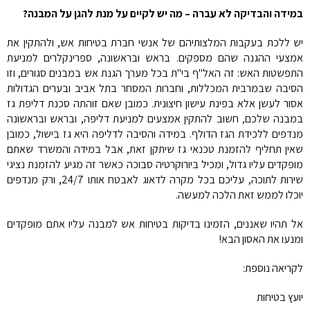
במידה והבדיקה לא עברה – מה יש לקיים על מנת להגן על המבנה?
יש ללכת בעקבות המלצותיהם של אנשי חברת בטיחות אש, ולהתקין את
אמצעי ההגנה שהם מספקים. בראש ובראשונה, ספרינקלרים למניעת
התפשטות האש: זה האל"ף בי"ת בכל מערך הגנת אש במבנים סגורים, וזו
הסיבה שבמרבית המכללות, וחברות המסחר בתל אביב ובערים הגדולות
אסור לעשן אלא בפינת עישון חיצונית. כמובן שאם זוהתה סכנת דליפת גז
במבנה שלכם, חשוב להתקין אמצעים למניעת דליפה, ובראש ובראשונה
מנדפים ללכידת הגז הדולף. במידה והסיבה לדליפה היא גז בישול, כמובן
שאין תחליף להזמנת טכנאי גז שיתקן זאת, אבל במידה והמשרד שאתם
מופקדים עליו גדול, ומכיל ביורוקרטיה סבוכה כאשר זה מגיע להזמנת נציגי
שירות לתוכה, עליכם בכל מקרה לדאוג לאבטח אותו 24/7, ורק מנדפים
יוכלו לממש זאת הלכה למעשה.
אל תהיו שאננים, הזמינו בדיקות בטיחות אש למבנה עליו אתם מופקדים
ומנעו את האסון הבא!
לקריאה נוספת:
יועץ בטיחות