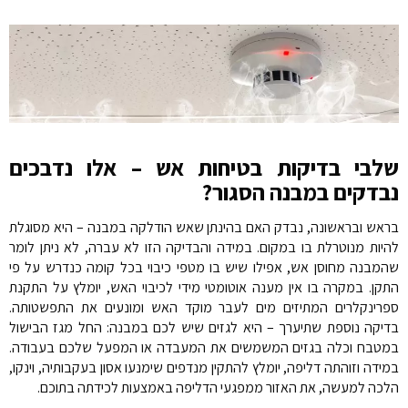
שלבי בדיקות בטיחות אש – אלו נדבכים
נבדקים במבנה הסגור?
בראש ובראשונה, נבדק האם בהינתן שאש הודלקה במבנה – היא מסוגלת
להיות מנוטרלת בו במקום. במידה והבדיקה הזו לא עברה, לא ניתן לומר
שהמבנה מחוסן אש, אפילו שיש בו מטפי כיבוי בכל קומה כנדרש על פי
התקן. במקרה בו אין מענה אוטומטי מידי לכיבוי האש, יומלץ על התקנת
ספרינקלרים המתיזים מים לעבר מוקד האש ומונעים את התפשטותה.
בדיקה נוספת שתיערך – היא לגזים שיש לכם במבנה: החל מגז הבישול
במטבח וכלה בגזים המשמשים את המעבדה או המפעל שלכם בעבודה.
במידה וזוהתה דליפה, יומלץ להתקין מנדפים שימנעו אסון בעקבותיה, וינקו,
הלכה למעשה, את האזור ממפגעי הדליפה באמצעות לכידתה בתוכם.