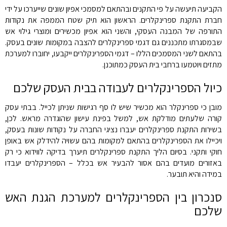
הקביעה תיעשה על פי התקנים ובהתאם למסמכי אפיון שונים שייערכו על ידי
חברת התקנת ספרינקלרים. הראשון הוא תיק שטח הממפה את נקודות
התורפה של המבנה העסקי, והשני הוא אפיון מכשירים ומוצרי גילוי אש
שבמסגרתו מתכננים גם דגמי ספרינקלרים להצבה במקומות שונים בעסק.
בהתאם לשני המסמכים הללו – דגמי הספרינקלרים ייקבעו, יחוברו למערכת
מתזים ויוטמעו ברחבי בית העסק כמתוכנן.
כיול הספרינקלרים לעבודה בבית העסק שלכם
מובן כי ספרינקלר הוא מכשיר שיש לו סף רגישות שניתן לכייל. בבתי עסק
קורה שלעתים מודלקת אש, למשל בפינת עישון שהוגדרה מראש. לכן,
בשירות התקנת ספרינקלרים יעברו נציגי החברה על נקודות שונות בעסק,
ויכיילו את הספרינקלרים בהתאם למקומות בהם עשויה להידלק אש באופן
חוקי ותקני. בסיום הליך התקנת ספרינקלרים תיערך בדיקה לווידוא כי רק
באזורים מועדים בהם אסור להבעיר אש בכלל – הספרינקלרים יעבדו
במידה והיא תובער.
סנכרון בין הספרינקלרים למערכת הגנת האש
שלכם