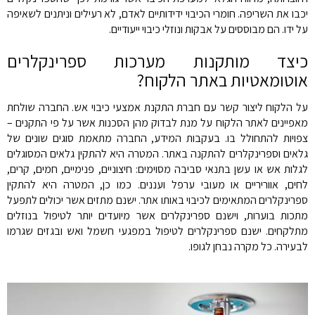
יכבו את השריפה. חומרי הכיבוי ידידותיים לאדם, לא רעילים וניתנים לשאיפה
על ידו. הם מבוססים על אבקות ונוזלי כיבוי ייעודיים.
כיצד מותקנות מערכות ספרינקלרים
אוטומאטיות באתר הלקוח?
על הלקוח ליצור קשר עם חברת התקנת אמצעי כיבוי אש. החברה שולחת
מאפיינים לאתר הלקוח על מנת לבדוק מהן הסכנות אשר על פי התקנים –
צפויות להתחולל בו. בעקבות המידע, החברה מתאמת סוגים שונים של
גלאים וספרינקלרים להתקנה באתר. המטרה היא להתקין גלאים המסוגלים
לגלות אש או עשן בתנאי סביבה מסוימים: חיצוניים, פנימיים, חמים, קרים,
לחים, אווריריים או מעובי ערפל ועננים. כמו כן, המטרה היא להתקין
ספרינקלרים המתאימים לכיבוי באותו אתר. ישנם מתזים אשר יכולים לתפעל
מתכות בוערות, וישנם ספרינקלרים אשר מיועדים יותר לטיפול בנוזלים
מתלקחים. ישנם ספרינקלרים לטיפול במפגעי חשמל ואש ובגזים שגרמו
לבעירה. כל מקרה נבחן לגופו.