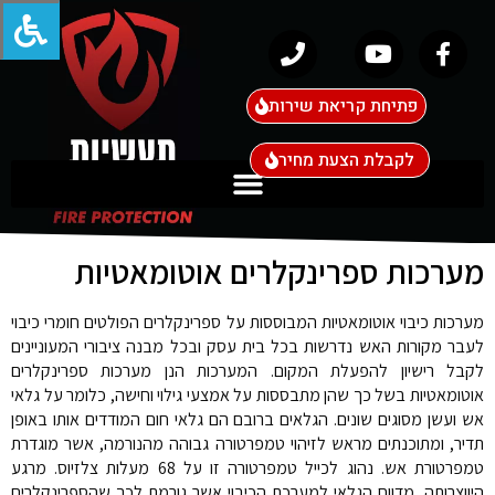
פתיחת קריאת שירות
לקבלת הצעת מחיר
מערכות ספרינקלרים אוטומאטיות
מערכות כיבוי אוטומאטיות המבוססות על ספרינקלרים הפולטים חומרי כיבוי
לעבר מקורות האש נדרשות בכל בית עסק ובכל מבנה ציבורי המעוניינים
לקבל רישיון להפעלת המקום. המערכות הנן מערכות ספרינקלרים
אוטומאטיות בשל כך שהן מתבססות על אמצעי גילוי וחישה, כלומר על גלאי
אש ועשן מסוגים שונים. הגלאים ברובם הם גלאי חום המודדים אותו באופן
תדיר, ומתוכנתים מראש לזיהוי טמפרטורה גבוהה מהנורמה, אשר מוגדרת
טמפרטורת אש. נהוג לכייל טמפרטורה זו על 68 מעלות צלזיוס. מרגע
היווצרותה, מדווח הגלאי למערכת הכיבוי אשר גורמת לכך שהספרינקלרים