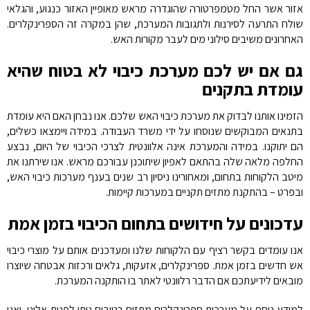
אזור אשר החל מטמפרטורה שהוגדרה מראש מאופיין האזור כנגוע, והגלאי
שולח התרעה לסירנות ולתגובות המערכת, שהן במקרה זה הספרינקלרים.
האחרונים משיבים סילוני מים לעבר מקורות האש.
גם אם יש לכם מערכת כיבוי לא בטוח שהיא
עומדת בתקנים
הזמינו אותנו לבדוק את מערכת כיבוי האש שלכם. אנו נבחן האם היא עומדת
בתנאים המבוקשים שנוסחו על ידי משרד העבודה. במידה ויימצאו כשלים,
הם יתוקנו. במידה והמערכת אינה אלוונטית לצרכי הכיבוי של היום, נבצע
החלפה מלאה שלה בהתאם לאפיון שיתוכנן עבורכם מראש. אנו שירתנו את
מיטב הלקוחות בתחום, ומאחורינו ניסיון רב שנים בענף מערכות כיבוי האש,
ובפרט – בהתקנת מתזים תקניים במערכות קיימות.
עדכונים על חידושים בתחום הכיבוי בזמן אמת
אנו עומדים בקשר רציף עם הלקוחות שלנו ומעדכנים אותם על מוצרי כיבוי
אש חדשים בזמן אמת. ספרינקלרים, אזעקות, גלאים ורכזות אבטחה שיוצרו
מובאים לידיעתכם אם הדבר רלוונטי לאתר בו הותקנה המערכת.
למידע נוסף על מערכות ספרינקלרים מתזים רטובים ניתן לפנות אלינו, ואנו