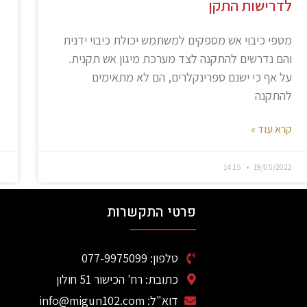
לדרישות התקן
מטפי כיבוי אש מספקים למשתמש יכולת כיבוי ידנית
והם נדרשים להתקנה לצד מערכת מיגון אש תקנית.
על אף כי ישנם ספרינקלרים, הם לא מתאימים
להתקנה
קרא עוד »
14:15
19/05/2022
פרטי התקשרות
טלפון: 077-9975099
כתובת: רח' הכישור 51 חולון
דוא"ל: info@migun102.com