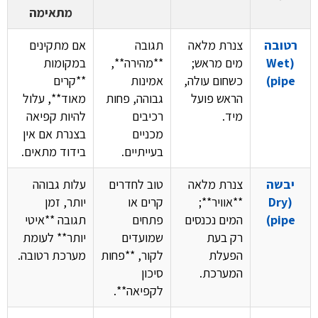
מתאימה
רטובה
צנרת מלאה
תגובה
אם מתקינים
(Wet
מים מראש;
**מהירה**,
במקומות
pipe)
כשחום עולה,
אמינות
**קרים
הראש פועל
גבוהה, פחות
מאוד**, עלול
מיד.
רכיבים
להיות קפיאה
מכניים
בצנרת אם אין
בעייתיים.
בידוד מתאים.
יבשה
צנרת מלאה
טוב לחדרים
עלות גבוהה
(Dry
**אוויר**;
קרים או
יותר, זמן
pipe)
המים נכנסים
פתחים
תגובה **איטי
רק בעת
שמועדים
יותר** לעומת
הפעלת
לקור, **פחות
מערכת רטובה.
המערכת.
סיכון
לקפיאה**.