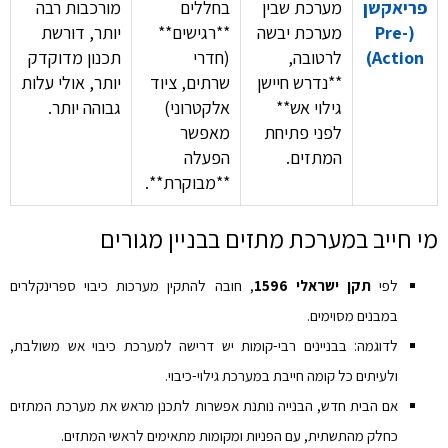
פריאקשן
מערכת שבין
בחללים
מורכבות רבה
(Pre-
מערכת יבשה
**רגישים**
יותר, דורשת
Action)
לרטובה,
(חדרי
תכנון מדוקדק
**נדרש חיישן
שרתים, ציוד
יותר, אולי עלות
גילוי אש**
אלקטרוני)
גבוהה יותר.
לפני פתיחת
מאפשר
המתזים.
הפעלה
**מבוקרת**.
מי חייב במערכת מתזים בבניין מגורים
לפי
תקן ישראלי 1596
, חובה להתקין מערכות כיבוי ספרינקלרים
במבנים מסוימים.
לדוגמה: בבניינים רבי-קומות יש דרישה למערכת כיבוי אש משולבת,
ולעיתים כל קומה חייבת במערכת גילוי-כיבוי.
אם הבית חדש, הבנייה נותנת אפשרות לתכנן מראש את מערכת המתזים
כחלק מהתשתית, עם הפניות ומקומות מתאימים לראשי המתזים.