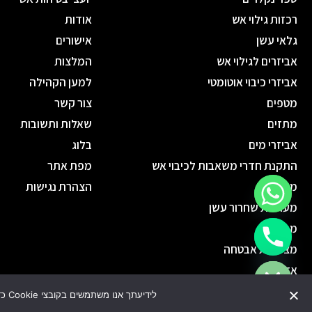
רכזות גילוי אש
אודות
גלאי עשן
אישורים
אביזרים לגילוי אש
המלצות
אביזרי כיבוי אוטומטי
למען הקהילה
מטפים
צור קשר
מתזים
שאלות ותשובות
אביזרי מים
בלוג
התקנת חדרי משאבות לכיבוי אש
מפת אתר
מנדפים
הצהרת נגישות
מערכות שחרור עשן
מפוחים
chaty
מצלמות אבטחה
Hide
אזעקות
מערכות ספרינקלרים חכמות
לידיעתך אנו משתמשים בקובצי Cookie כדי להבטיח שאנו נותנים לך את החוויה הטובה ביותר באתר שלנו. שימוש באתר זה מהווה את הסכמתך לתנאי זה.