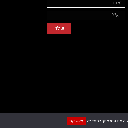
שלח
מאשר/ת