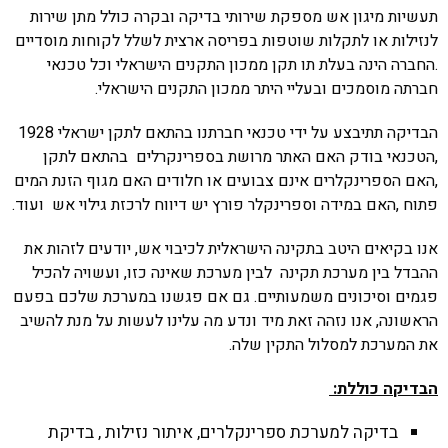
תעשיות מיגון אש מספקת שירותי בדיקה ובקרה כולל מתן שירות
לנזילות או לתקלות שוטפות בפריסה ארצית לשלל לקוחות מוסדיים
.החברה הינה בעלת תו תקן ממכון התקנים הישראלי וכל טכנאי
חברתה מוסמכים ובעליי היתר ממכון התקנים הישראלי.
הבדיקה תתיבצע על ידי טכנאי חברתנו בהתאם לתקן ישראלי 1928
,הטכנאי בודק האם האתר מרושת בספרינקרלים בהתאם לתקן
,האם הספרינקלרים אינם צבועים או חלודים האם מגוף הזנת המים
פתוח ,האם במידה וספרינקלר פורץ יש דיווח לרכזת גילוי אש ועוד.
אנו בקיאים היטב בתקינה הישראלית לכיבוי אש, יודעים לזהות את
ההבדל בין מערכת תקינה לבין מערכת שאינה כזו, ועשויה להכיל
פגמים וסיכונים משמעותיים. גם אם פגשנו במערכת שלכם בפעם
הראשונה, אנו נזהה זאת מיד ונדע מה עלינו לעשות על מנת להשיב
את המערכת למסלול התקין שלה.
הבדיקה כוללת:
בדיקה למערכת ספרינקלרים, איתור נזילות , בדיקת