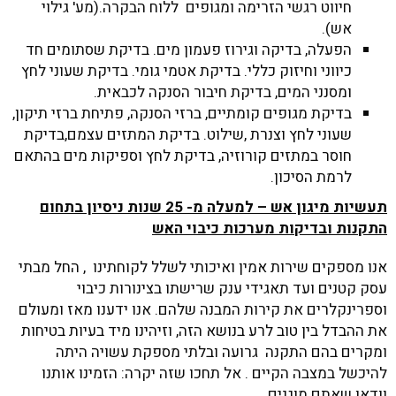
חיווט רגשי הזרימה ומגופים ללוח הבקרה.(מע' גילוי
אש).
הפעלה, בדיקה וגירוז פעמון מים. בדיקת שסתומים חד
כיווני וחיזוק כללי. בדיקת אטמי גומי. בדיקת שעוני לחץ
ומסנני המים, בדיקת חיבור הסנקה לכבאית.
בדיקת מגופים קומתיים, ברזי הסנקה, פתיחת ברזי תיקון,
שעוני לחץ וצנרת ,שילוט. בדיקת המתזים עצמם,בדיקת
חוסר במתזים קורוזיה, בדיקת לחץ וספיקות מים בהתאם
לרמת הסיכון.
תעשיות מיגון אש – למעלה מ- 25 שנות ניסיון בתחום
התקנות ובדיקות מערכות כיבוי האש
אנו מספקים שירות אמין ואיכותי לשלל לקוחתינו , החל מבתי
עסק קטנים ועד תאגידי ענק שרישתו בצינורות כיבוי
וספרינקלרים את קירות המבנה שלהם. אנו ידענו מאז ומעולם
את ההבדל בין טוב לרע בנושא הזה, וזיהינו מיד בעיות בטיחות
ומקרים בהם התקנה גרועה ובלתי מספקת עשויה היתה
להיכשל במצבה הקיים . אל תחכו שזה יקרה: הזמינו אותנו
וודאו שאתם מוגנים