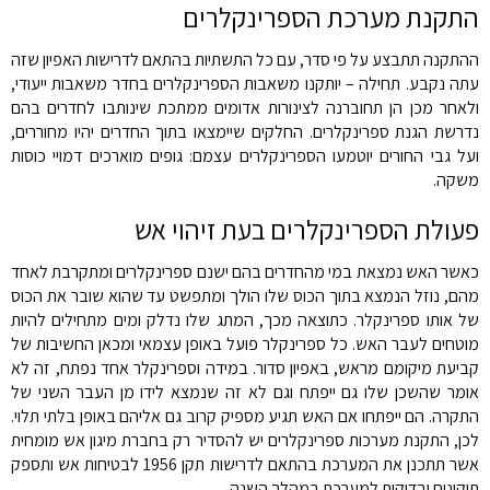
התקנת מערכת הספרינקלרים
ההתקנה תתבצע על פי סדר, עם כל התשתיות בהתאם לדרישות האפיון שזה
עתה נקבע. תחילה – יותקנו משאבות הספרינקלרים בחדר משאבות ייעודי,
ולאחר מכן הן תחוברנה לצינורות אדומים ממתכת שינותבו לחדרים בהם
נדרשת הגנת ספרינקלרים. החלקים שיימצאו בתוך החדרים יהיו מחוררים,
ועל גבי החורים יוטמעו הספרינקלרים עצמם: גופים מוארכים דמויי כוסות
משקה.
פעולת הספרינקלרים בעת זיהוי אש
כאשר האש נמצאת במי מהחדרים בהם ישנם ספרינקלרים ומתקרבת לאחד
מהם, נוזל הנמצא בתוך הכוס שלו הולך ומתפשט עד שהוא שובר את הכוס
של אותו ספרינקלר. כתוצאה מכך, המתג שלו נדלק ומים מתחילים להיות
מוטחים לעבר האש. כל ספרינקלר פועל באופן עצמאי ומכאן החשיבות של
קביעת מיקומם מראש, באפיון סדור. במידה וספרינקלר אחד נפתח, זה לא
אומר שהשכן שלו גם ייפתח וגם לא זה שנמצא לידו מן העבר השני של
התקרה. הם ייפתחו אם האש תגיע מספיק קרוב גם אליהם באופן בלתי תלוי.
לכן, התקנת מערכות ספרינקלרים יש להסדיר רק בחברת מיגון אש מומחית
אשר תתכנן את המערכת בהתאם לדרישות תקן 1956 לבטיחות אש ותספק
תיקונים ובדיקות למערכת במהלך השנה.