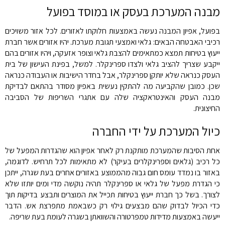
מבנה המערכת בעסק או במוסד בפועל
בפועל, אפיון המבנה נעשה באמצעות חלוקתו לאזורים. לכל אזור משויכים
רכיבי האבטחה הבאים: גלאי ואמצעי תגובת מערכת. יהיו אזורים אשר חברת
ייעוץ בטיחות תמצא כמתאימים להצבת גלאי וצופר אזעקה, ויהיו אזורים בהם
ייקבע שצריך להציב גלאי ולצדו ספרינקלר. למשל, בפינת העישון של בית
העסק כנראה שלא יותקן ספרינקלר, אבל בחדר הישיבות או העבודה כנראה
שכן. כמובן שהקביעה מה להתקין נעשית באפיון מסודר בהתאם לבדיקת
מבנה העסק והאינטראקציה שלה עם אתגרי השריפות של הסביבה
החיצונית.
כיול המערכת על ידי החברה
אחת הסיבות שהמערכת מותקנת רק לאחר אפיון הוא שהגדרות המפעל של
כל רכיב (גלאים וספרינקלרים בעיקר) לא מתאימות לכל תרחיש. לדוגמה,
באזור בו נמדד עומס חום גבוה מהממוצע באזורים אחרים בעת שגרה, ייתכן
כי הגדרת מפעל של גלאי או ספרינקלר תהיה נוקשה מדי ומים יותזו שלא
לצורך. בשל כך חברת ייעוץ בטיחות תכייל את המוצרים ותבצע בדיקות תוך
כדי הכיול לבדוק שהם מבצעים גילוי רק כשבאמת מתפרצת אש. הדבר
ייעשה באמצעות מדידות טמפרטורה והשוואתן בשגרה לעומת בעת שריפה.