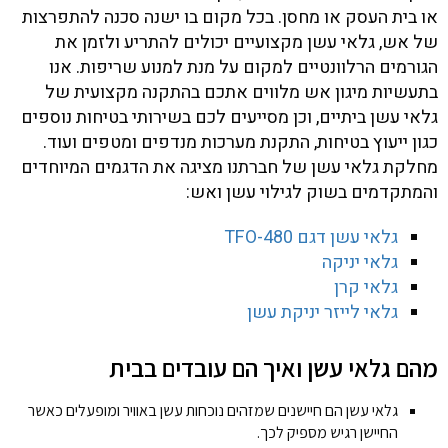
או בית העסק או מחסן. בכל מקום בו ישנה סכנה להתפרצות
של אש, גלאי עשן מקצועיים יכולים להתריע ולזמן את
הגורמים הרלוונטיים למקום על מנת למנוע שריפות. אנו
בתעשיות מיגון אש מלווים אתכם בהתקנה מקצועית של
גלאי עשן ביתיים, וכן מסייעים לכם בשירותי בטיחות נוספים
כגון ייעוץ בטיחות, התקנת מערכות מנדפים ומטפים ועוד.
מחלקת גלאי עשן של חברתנו מציגה את הדגמים המיוחדים
והמתקדמים בשוק לגילוי עשן ואש:
גלאי עשן דגם 480-TFO
גלאי יניקה
גלאי קרן
גלאי לייזר יניקת עשן
מהם גלאי עשן ואיך הם עובדים בבית
גלאי עשן הם חיישנים שמזהים נוכחות עשן באוויר ומופעלים כאשר
החיישן רגיש מספיק לכך.