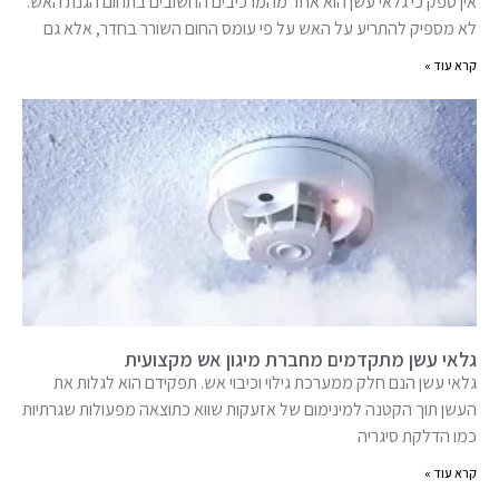
אין ספק כי גלאי עשן הוא אחד מהמרכיבים החשובים בתחום הגנת האש.
לא מספיק להתריע על האש על פי עומס החום השורר בחדר, אלא גם
קרא עוד »
גלאי עשן מתקדמים מחברת מיגון אש מקצועית
גלאי עשן הנם חלק ממערכת גילוי וכיבוי אש. תפקידם הוא לגלות את
העשן תוך הקטנה למינימום של אזעקות שווא כתוצאה מפעולות שגרתיות
כמו הדלקת סיגריה
קרא עוד »