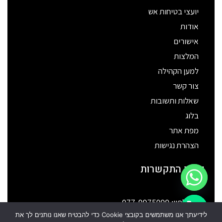
יועצי בטיחות אש
אודות
אישורים
המלצות
למען הקהילה
צור קשר
שאלות ותשובות
בלוג
מפת אתר
הצהרת נגישות
פרטי התקשרות
טלפון: 077-9975099
chaty
לידיעתך אנו משתמשים בקובצי Cookie כדי להבטיח שאנו נותנים לך את
כתובת: רח' הכישור 51 חולון
Hide