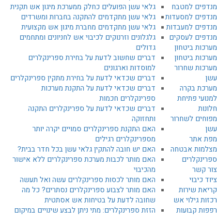
מנדפים למטבח
גלאי עשן הפועלים כחלק ממערכת מיגון אש תקנית
מנדפים למסעדות
גלאי עשן מתקדמים להתקנה בחברות ומשרדים
מנדפים למעבדות
גלאי עשן מתקדמים מחברת מיגון אש מקצועית
מנדפים לעסקים
גלגלונים וזרנוקים לכיבוי אש לחניונים ומתחמים
מערכות ביטחון
גדולים
מערכות ביטחון
דברים שחשוב לדעת על בחירת ספרינקלרים
מערכות שחרור
למוסדות וארגונים
עשן
דברים שכדאי לדעת על בחירת מתקין ספרינקלרים
מערכת בקרה
דברים שכדאי לדעת על התקנת מערכות
למנועי פתיחת
ספרינקלרים חכמות
חלונות
דברים שכדאי לדעת על ספרינקלרים התקנה
מפוחים לשחרור
ותחזוקה
עשן
האם התקנת ספרינקלרים סמויים יקרה יותר
מפת אתר
מספרינקלרים רגילים
מצלמות אבטחה
האם יש חובה להתקין גלאי עשן בכל חדר בבית?
ספרינקלרים
האם מותר לכבות מערכת ספרינקלרים ללא אישור
צור קשר
מהכיבוי
ציוד כיבוי
האם מותר לכסות ספרינקלרים עשה ואל תעשה
קריאת שירות
האם מותר לצבוע ספרינקלרים נסתרים? כל מה
רכזות גילוי אש
שחובה לדעת על בטיחות אש אסתטית
רפפות קבועות
הזזת ספרינקלרים: מתי ניתן לבצע שינויים במיקום