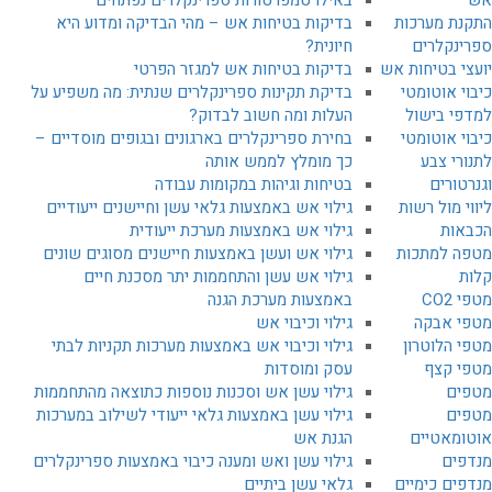
התקנת מערכות
בדיקות בטיחות אש – מהי הבדיקה ומדוע היא
ספרינקלרים
חיונית?
יועצי בטיחות אש
בדיקות בטיחות אש למגזר הפרטי
כיבוי אוטומטי
בדיקת תקינות ספרינקלרים שנתית: מה משפיע על
למדפי בישול
העלות ומה חשוב לבדוק?
כיבוי אוטומטי
בחירת ספרינקלרים בארגונים ובגופים מוסדיים –
לתנורי צבע
כך מומלץ לממש אותה
וגנרטורים
בטיחות וגיהות במקומות עבודה
ליווי מול רשות
גילוי אש באמצעות גלאי עשן וחיישנים ייעודיים
הכבאות
גילוי אש באמצעות מערכת ייעודית
מטפה למתכות
גילוי אש ועשן באמצעות חיישנים מסוגים שונים
קלות
גילוי אש עשן והתחממות יתר מסכנת חיים
מטפי CO2
באמצעות מערכת הגנה
מטפי אבקה
גילוי וכיבוי אש
מטפי הלוטרון
גילוי וכיבוי אש באמצעות מערכות תקניות לבתי
מטפי קצף
עסק ומוסדות
מטפים
גילוי עשן אש וסכנות נוספות כתוצאה מהתחממות
מטפים
גילוי עשן באמצעות גלאי ייעודי לשילוב במערכות
אוטומאטיים
הגנת אש
מנדפים
גילוי עשן ואש ומענה כיבוי באמצעות ספרינקלרים
מנדפים כימיים
גלאי עשן ביתיים