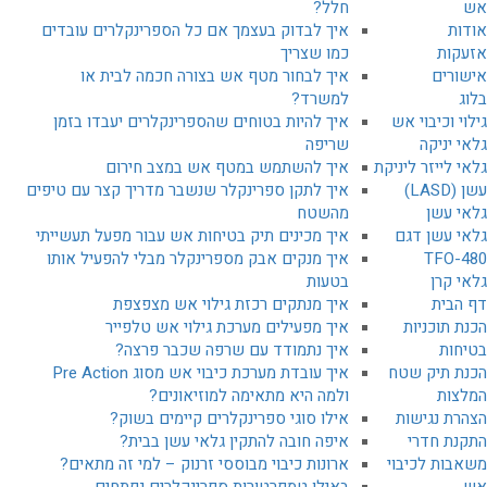
אש
חלל?
אודות
איך לבדוק בעצמך אם כל הספרינקלרים עובדים
אזעקות
כמו שצריך
אישורים
איך לבחור מטף אש בצורה חכמה לבית או
בלוג
למשרד?
גילוי וכיבוי אש
איך להיות בטוחים שהספרינקלרים יעבדו בזמן
גלאי יניקה
שריפה
גלאי לייזר ליניקת
איך להשתמש במטף אש במצב חירום
עשן (LASD)
איך לתקן ספרינקלר שנשבר מדריך קצר עם טיפים
גלאי עשן
מהשטח
גלאי עשן דגם
איך מכינים תיק בטיחות אש עבור מפעל תעשייתי
480-TFO
איך מנקים אבק מספרינקלר מבלי להפעיל אותו
גלאי קרן
בטעות
דף הבית
איך מנתקים רכזת גילוי אש מצפצפת
הכנת תוכניות
איך מפעילים מערכת גילוי אש טלפייר
בטיחות
איך נתמודד עם שרפה שכבר פרצה?
הכנת תיק שטח
איך עובדת מערכת כיבוי אש מסוג Pre Action
המלצות
ולמה היא מתאימה למוזיאונים?
הצהרת נגישות
אילו סוגי ספרינקלרים קיימים בשוק?
התקנת חדרי
איפה חובה להתקין גלאי עשן בבית?
משאבות לכיבוי
ארונות כיבוי מבוססי זרנוק – למי זה מתאים?
אש
באילו טמפרטורות ספרינקלרים נפתחים